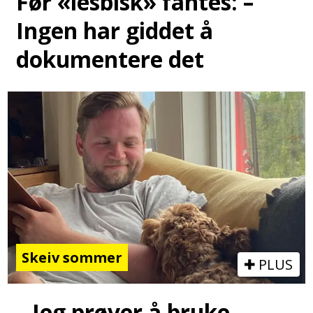
Før «lesbisk» fantes: –
Ingen har giddet å
dokumentere det
Skeiv sommer
PLUS
– Jeg prøver å bruke