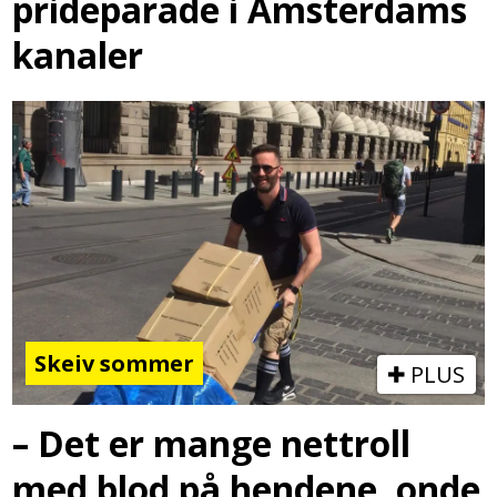
prideparade i Amsterdams
kanaler
Skeiv sommer
PLUS
– Det er mange nettroll
med blod på hendene, onde