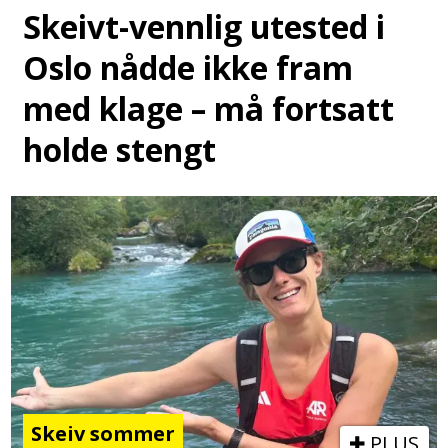
Skeivt-vennlig utested i
Oslo nådde ikke fram
med klage – må fortsatt
holde stengt
Skeiv sommer
PLUS