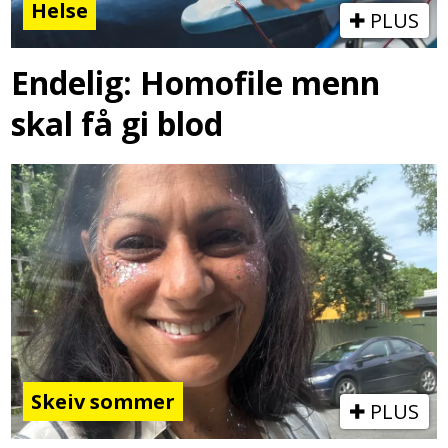
Helse
PLUS
Endelig: Homofile menn
skal få gi blod
Skeiv sommer
PLUS