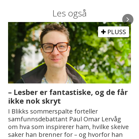
Les også
Hatet viser hvorfor vi fremdeles
må heise regnbueflagget
Man er forskjellig, akkurat som fargene i
regnbueflagget. La folk ha det bra, skriver
Regine Folkman Rossnes.