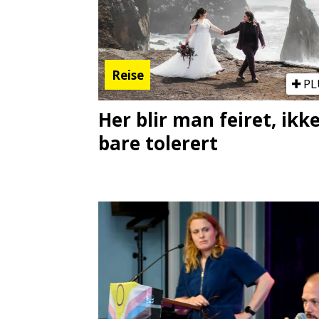
Reise
PL
Her blir man feiret, ikk
bare tolerert