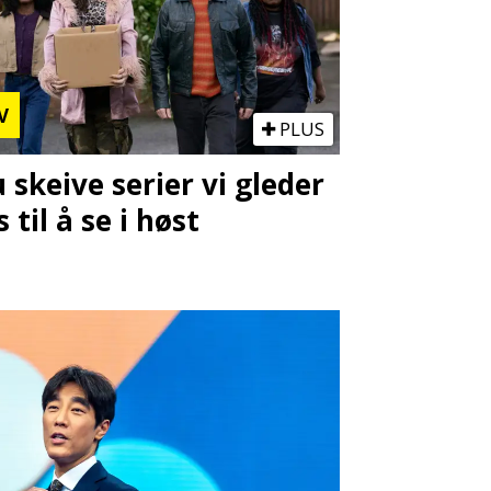
V
PLUS
u skeive serier vi gleder
s til å se i høst