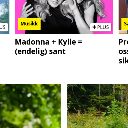
Musikk
S
US
PLUS
Madonna + Kylie =
Pr
(endelig) sant
os
si