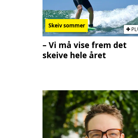
Skeiv sommer
PL
– Vi må vise frem det
skeive hele året