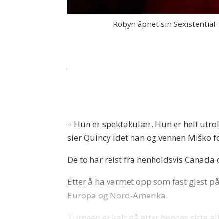
Robyn åpnet sin Sexistential-t
– Hun er spektakulær. Hun er helt utroli
sier Quincy idet han og vennen Miško fo
De to har reist fra henholdsvis Canada 
Etter å ha varmet opp som fast gjest på
Europa og Nord-Amerika.
Turneen er kalt på etter hennes siste a