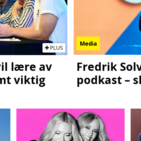
Media
PLUS
Fredrik Sol
il lære av
podkast – s
mt viktig