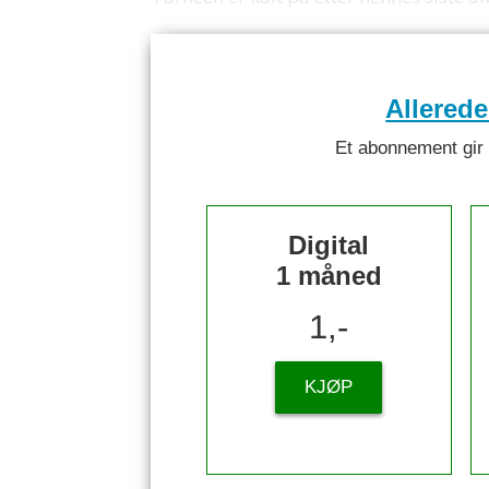
Allered
Et abonnement gir ti
Digital
1 måned
1,-
KJØP