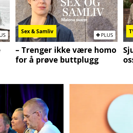
Sex & Samliv
T
US
PLUS
e
– Trenger ikke være homo
Sj
for å prøve buttplugg
os