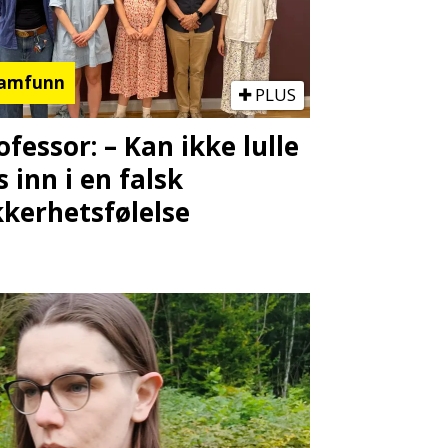
amfunn
PLUS
ofessor: – Kan ikke lulle
s inn i en falsk
kkerhetsfølelse