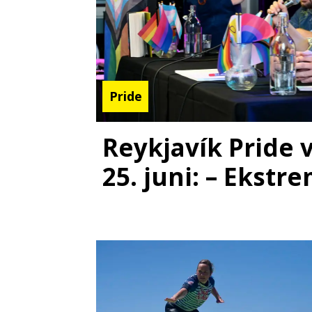
Pride
Reykjavík Pride v
25. juni: – Ekstre