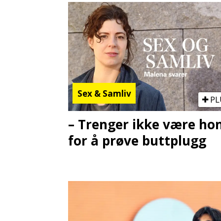
Sex & Samliv
PL
– Trenger ikke være h
for å prøve buttplugg