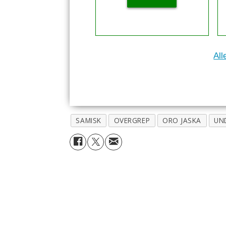
All
SAMISK
OVERGREP
ORO JASKA
UN