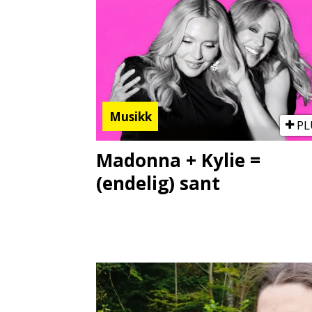
Musikk
PL
Madonna + Kylie =
(endelig) sant