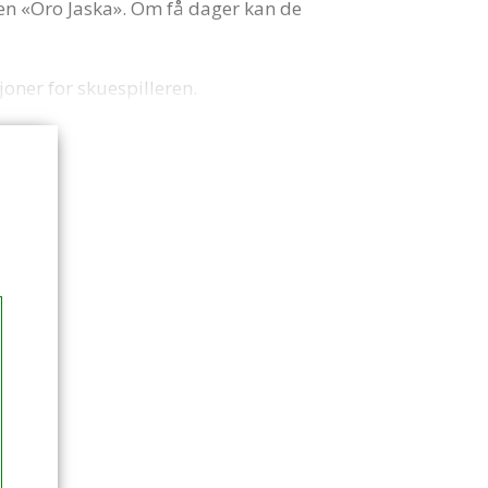
en «Oro Jaska». Om få dager kan de
joner for skuespilleren.