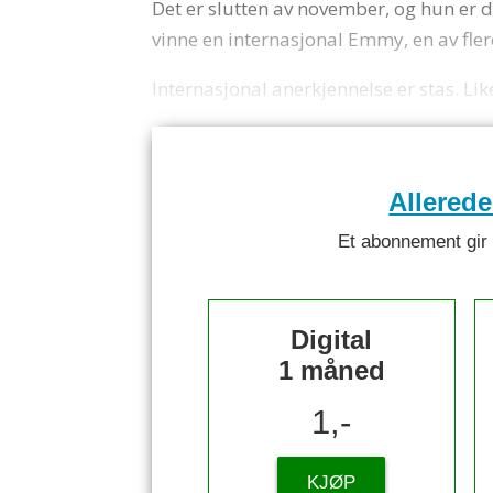
Det er slutten av november, og hun er
vinne en internasjonal Emmy, en av fler
Internasjonal anerkjennelse er stas. Li
Allered
Et abonnement gir ti
Digital
1 måned
1,-
KJØP