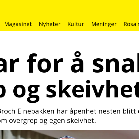
Magasinet
Nyheter
Kultur
Meninger
Rosa 
ar for å sn
 og skeivhet
 Broch Einebakken har åpenhet nesten blit
om overgrep og egen skeivhet.