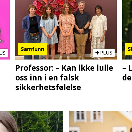
Samfunn
S
US
PLUS
Professor: – Kan ikke lulle
– 
oss inn i en falsk
de
sikkerhetsfølelse