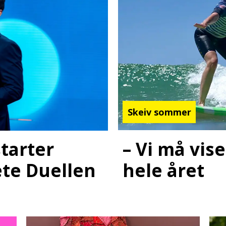
Skeiv sommer
– Vi må vis
starter
hele året
ete Duellen