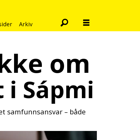
sider
Arkiv
akke om
 i Sápmi
t et samfunnsansvar – både