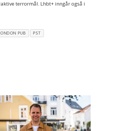
raktive terrormål. Lhbt+ inngår også i
LONDON PUB
PST