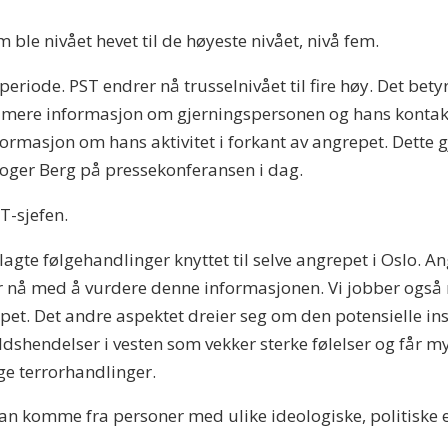
 ble nivået hevet til de høyeste nivået, nivå fem.
eriode. PST endrer nå trusselnivået til fire høy. Det betyr a
å mere informasjon om gjerningspersonen og hans kontak
rmasjon om hans aktivitet i forkant av angrepet. Dette gj
 Roger Berg på pressekonferansen i dag.
T-sjefen.
agte følgehandlinger knyttet til selve angrepet i Oslo. An
ber nå med å vurdere denne informasjonen. Vi jobber ogs
et. Det andre aspektet dreier seg om den potensielle in
oldshendelser i vesten som vekker sterke følelser og får 
gge terrorhandlinger.
kan komme fra personer med ulike ideologiske, politiske e