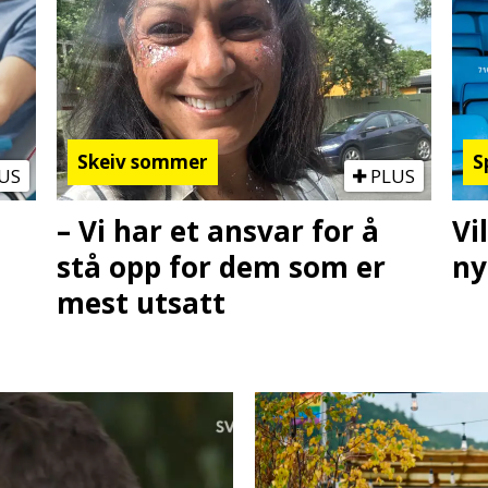
Skeiv sommer
S
US
PLUS
– Vi har et ansvar for å
Vi
stå opp for dem som er
ny
mest utsatt