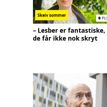
Skeiv sommer
PL
– Lesber er fantastiske,
de får ikke nok skryt