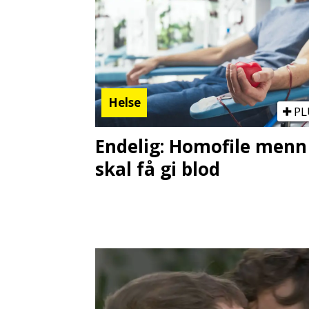
Helse
PL
Endelig: Homofile menn
skal få gi blod