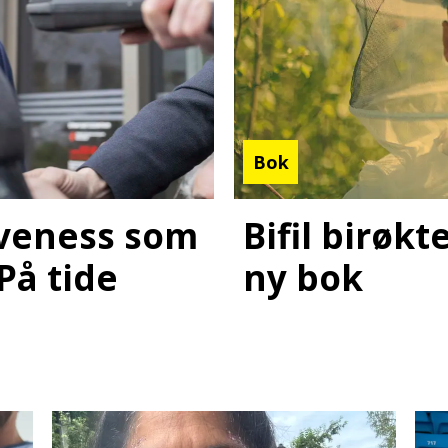
Bok
Bifil birøk
laveness som
ny bok
 På tide