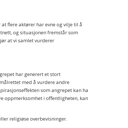
t flere aktører har evne og vilje til å
tnett, og situasjonen fremstår som
ør at vi samlet vurderer
grepet har generert et stort
å målrettet med å vurdere andre
spirasjonseffekten som angrepet kan ha
mye oppmerksomhet i offentligheten, kan
ller religiøse overbevisninger.