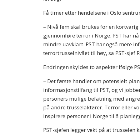
Få timer etter hendelsene i Oslo sentrum
– Nivå fem skal brukes for en kortvarig p
gjennomføre terror i Norge. PST har n
mindre uavklart. PST har også mere info
terrortrusselnivået til høy, sa PST-sjef
Endringen skyldes to aspekter ifølge PS
– Det første handler om potensielt planl
informasjonstilfang til PST, og vi job
personers mulige befatning med angrep
på andre trusselaktører. Terror eller v
inspirere personer i Norge til å planle
PST-sjefen legger vekt på at trusselen 