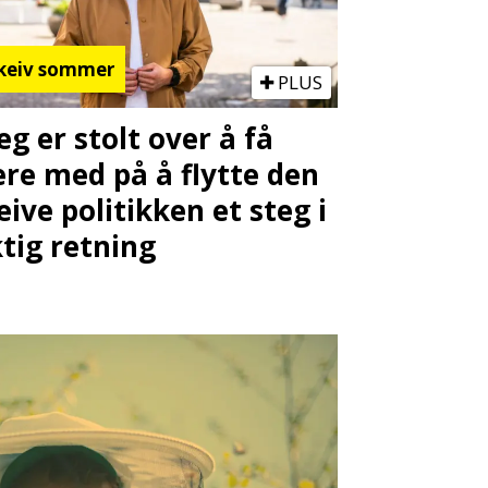
keiv sommer
PLUS
Jeg er stolt over å få
re med på å flytte den
eive politikken et steg i
ktig retning