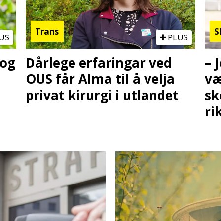
Trans
S
US
PLUS
 og
Dårlege erfaringar ved
– 
OUS får Alma til å velja
væ
privat kirurgi i utlandet
sk
ri