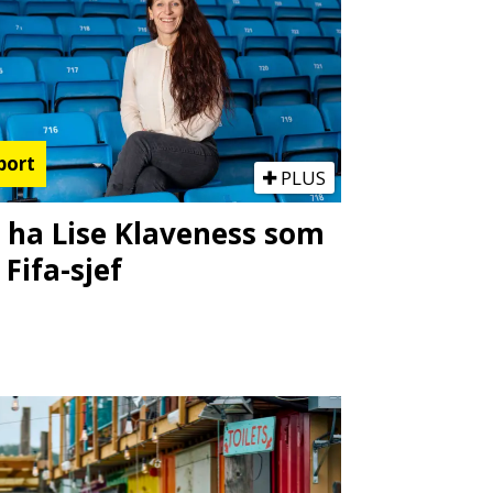
port
PLUS
l ha Lise Klaveness som
 Fifa-sjef