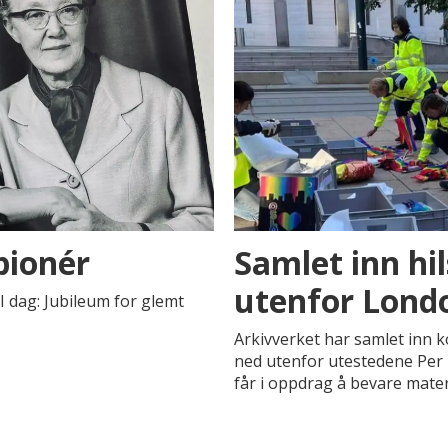
pionér
Samlet inn hi
utenfor Lond
 I dag: Jubileum for glemt
Arkivverket har samlet inn k
ned utenfor utestedene Per 
får i oppdrag å bevare materi