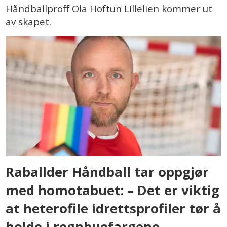
Håndballproff Ola Hoftun Lillelien kommer ut
av skapet.
Raballder Håndball tar oppgjør
med homotabuet: – Det er viktig
at heterofile idrettsprofiler tør å
holde i regnbuefargene