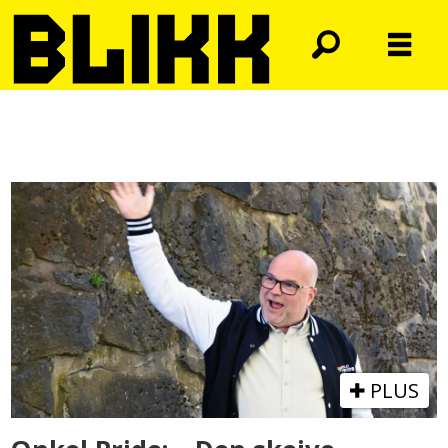
Tag:
ildsjel
PLUS