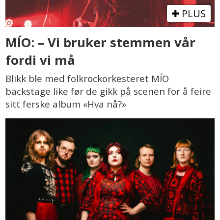
PLUS
MÍO: – Vi bruker stemmen vår
fordi vi må
Blikk ble med folkrockorkesteret MÍO
backstage like før de gikk på scenen for å feire
sitt ferske album «Hva nå?»