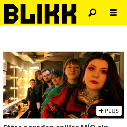
Tag:
mío
PLUS