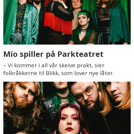
Mío spiller på Parkteatret
– Vi kommer i all vår skeive prakt, sier
folkråkkerne til Blikk, som lover nye låter.