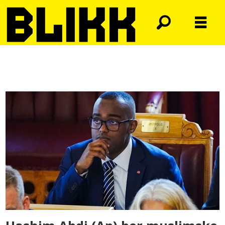
Tag:
ola
svenneby