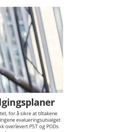
lgingsplaner
, for å sikre at tiltakene
alingene evalueringsutvalget
fikk overlevert PST og PODs