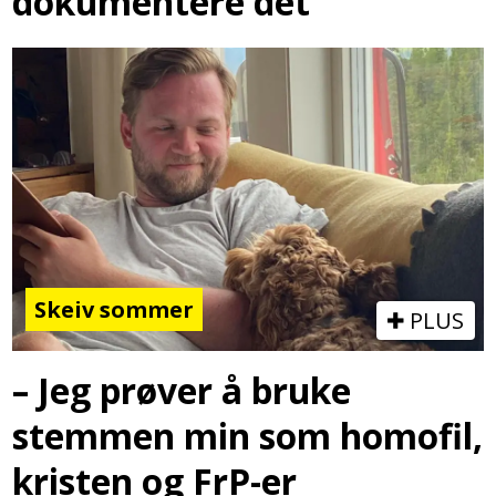
dokumentere det
Skeiv sommer
PLUS
– Jeg prøver å bruke
stemmen min som homofil,
kristen og FrP-er