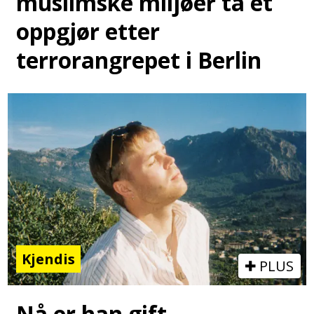
muslimske miljøer ta et
oppgjør etter
terrorangrepet i Berlin
Kjendis
PLUS
Nå er han gift