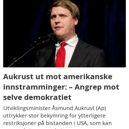
Aukrust ut mot amerikanske
innstramminger: – Angrep mot
selve demokratiet
Utviklingsminister Åsmund Aukrust (Ap)
uttrykker stor bekymring for ytterligere
restriksjoner på bistanden i USA, som kan