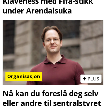
Klaveness med Fifa-stikk
under Arendalsuka
Organisasjon
PLUS
Nå kan du foreslå deg selv
eller andre til sentralstyret