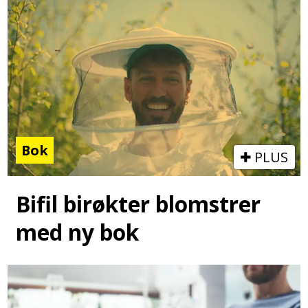
Bok
PLUS
Bifil birøkter blomstrer
med ny bok