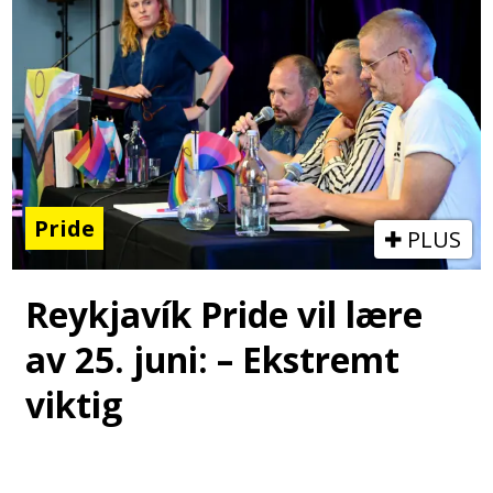
Pride
PLUS
Reykjavík Pride vil lære
av 25. juni: – Ekstremt
viktig