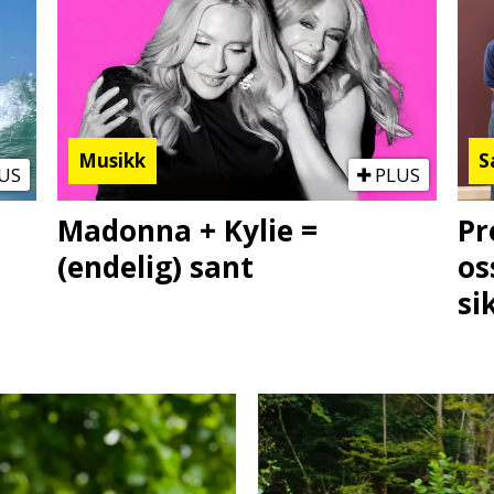
Musikk
S
US
PLUS
Madonna + Kylie =
Pr
(endelig) sant
os
si