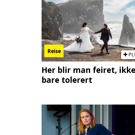
Reise
PL
Her blir man feiret, ikk
bare tolerert