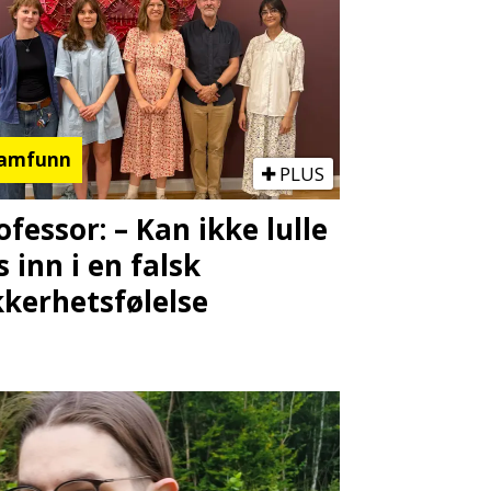
amfunn
PLUS
ofessor: – Kan ikke lulle
s inn i en falsk
kkerhetsfølelse