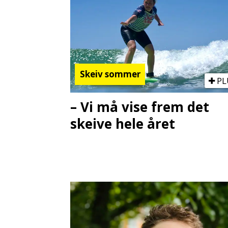
Skeiv sommer
PL
– Vi må vise frem det
skeive hele året