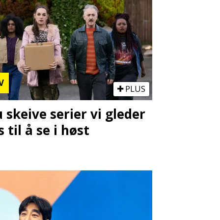
V
PLUS
u skeive serier vi gleder
s til å se i høst