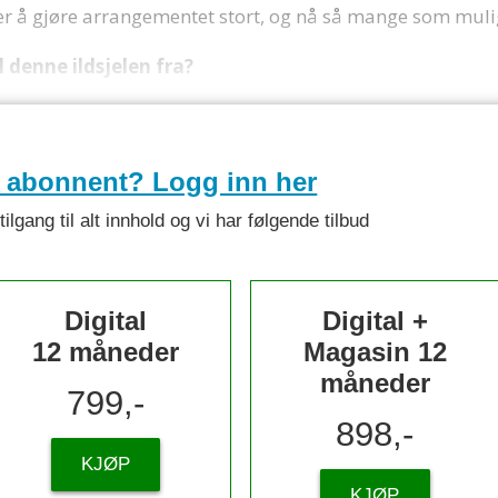
 er å gjøre arrangementet stort, og nå så mange som muli
denne ildsjelen fra?
e abonnent? Logg inn her
lgang til alt innhold og vi har følgende tilbud
Digital
Digital +
12 måneder
Magasin 12
måneder
799,-
898,-
KJØP
KJØP