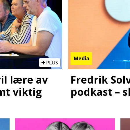
Media
PLUS
Fredrik Sol
il lære av
podkast – s
mt viktig