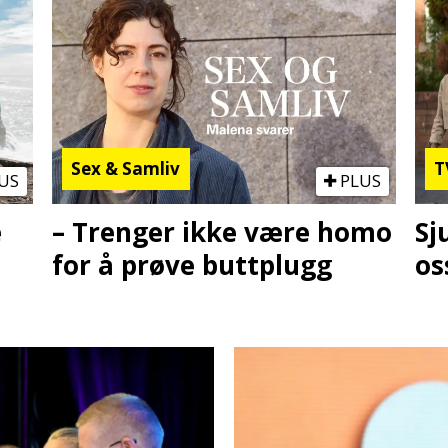
Sex & Samliv
T
US
PLUS
e
– Trenger ikke være homo
Sj
for å prøve buttplugg
os