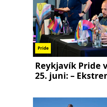
Pride
Reykjavík Pride v
25. juni: – Ekstre