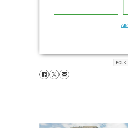
All
FOLK