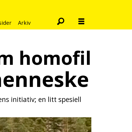
sider
Arkiv
som homofil
 menneske
initiativ; en litt spesiell