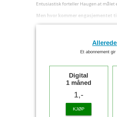
Entusiastisk forteller Haugen at målet
Men hvor kommer engasjementet til 
Allered
Et abonnement gir ti
Digital
1 måned
1,-
KJØP