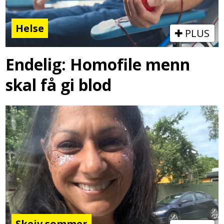
Helse
PLUS
Endelig: Homofile menn
skal få gi blod
Skeiv sommer