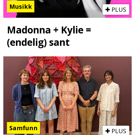
Musikk
PLUS
Madonna + Kylie =
(endelig) sant
Samfunn
PLUS