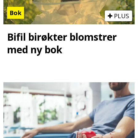
Bok
PLUS
Bifil birøkter blomstrer
med ny bok