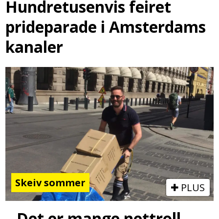
Hundretusenvis feiret
prideparade i Amsterdams
kanaler
Skeiv sommer
PLUS
– Det er mange nettroll