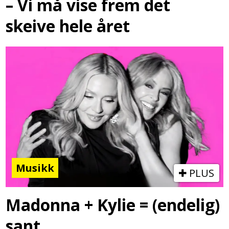
– Vi må vise frem det
skeive hele året
Musikk
PLUS
Madonna + Kylie = (endelig)
sant