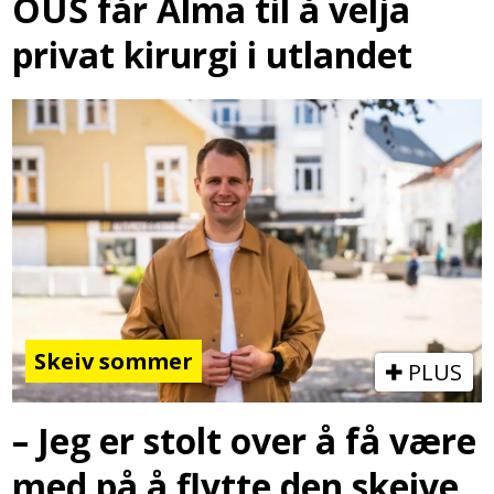
OUS får Alma til å velja
privat kirurgi i utlandet
Skeiv sommer
PLUS
– Jeg er stolt over å få være
med på å flytte den skeive