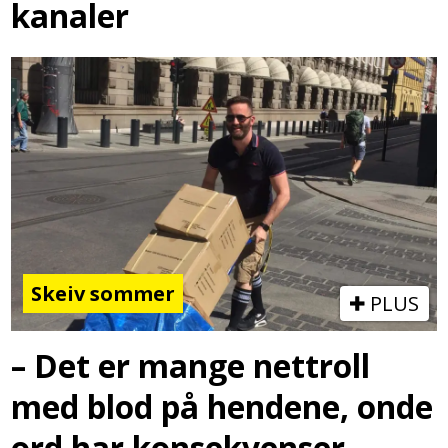
kanaler
Skeiv sommer
PLUS
– Det er mange nettroll
med blod på hendene, onde
ord har konsekvenser