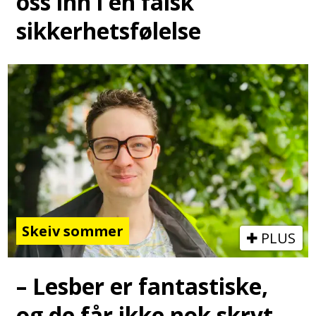
oss inn i en falsk
sikkerhetsfølelse
Skeiv sommer
PLUS
– Lesber er fantastiske,
og de får ikke nok skryt