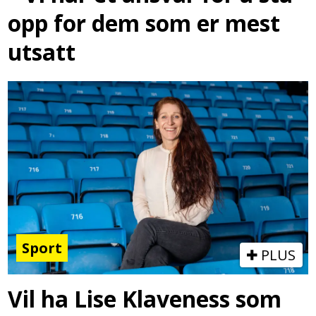
opp for dem som er mest
utsatt
Sport
PLUS
Vil ha Lise Klaveness som