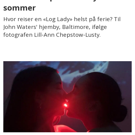
sommer
Hvor reiser en «Log Lady» helst på ferie? Til
John Waters' hjemby, Baltimore, ifølge
fotografen Lill-Ann Chepstow-Lusty.