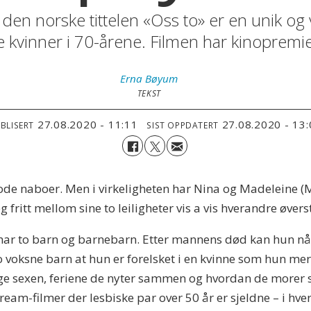
en norske tittelen «Oss to» er en unik og 
e kvinner i 70-årene. Filmen har kinopremie
Erna
Bøyum
TEKST
27.08.2020 - 11:11
27.08.2020 - 13
BLISERT
SIST OPPDATERT
o gode naboer. Men i virkeligheten har Nina og Madeleine 
g fritt mellom sine to leiligheter vis a vis hverandre øve
ar to barn og barnebarn. Etter mannens død kan hun nå end
to voksne barn at hun er forelsket i en kvinne som hun m
ige sexen, feriene de nyter sammen og hvordan de morer 
ream-filmer der lesbiske par over 50 år er sjeldne – i hver