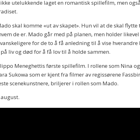
ikke utelukkende laget en romantisk spillefilm, men også 
radiset.
Mado skal komme «ut av skapet». Hun vil at de skal flytte 
hvem de er. Mado går med på planen, men holder likevel 
anskeligere for de to å få anledning til å vise hverandre 
 liv og død for å få lov til å holde sammen.
illippo Meneghettis første spillefilm. I rollene som Nina
bara Sukowa som er kjent fra filmer av regissørene Fassbi
este scenekunstnere, briljerer i rollen som Mado.
 august.