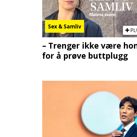
Sex & Samliv
PL
– Trenger ikke være h
for å prøve buttplugg