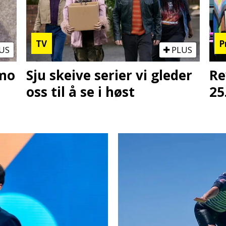
TV
P
US
PLUS
omo
Sju skeive serier vi gleder
Re
oss til å se i høst
25