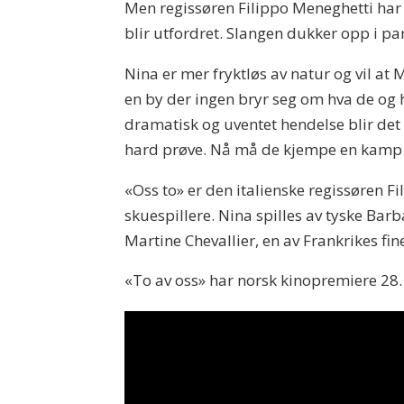
Men regissøren Filippo Meneghetti har 
blir utfordret. Slangen dukker opp i pa
Nina er mer fryktløs av natur og vil at 
en by der ingen bryr seg om hva de og 
dramatisk og uventet hendelse blir det v
hard prøve. Nå må de kjempe en kamp på
«Oss to» er den italienske regissøren F
skuespillere. Nina spilles av tyske Bar
Martine Chevallier, en av Frankrikes fin
«To av oss» har norsk kinopremiere 28.