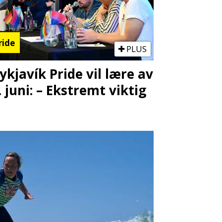
ride
PLUS
ykjavík Pride vil lære av
. juni: – Ekstremt viktig