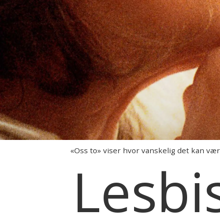
«Oss to» viser hvor vanskelig det kan vær
Lesbis