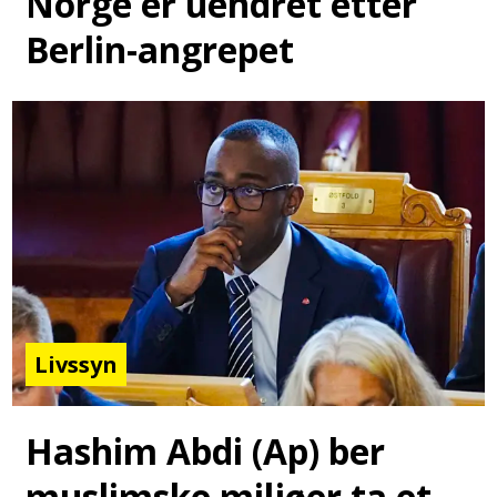
Norge er uendret etter
Berlin-angrepet
Livssyn
Hashim Abdi (Ap) ber
muslimske miljøer ta et