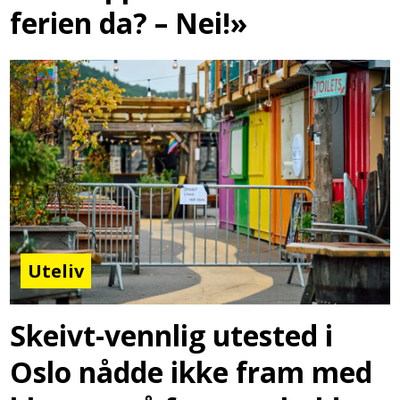
ferien da? – Nei!»
Uteliv
Skeivt-vennlig utested i
Oslo nådde ikke fram med