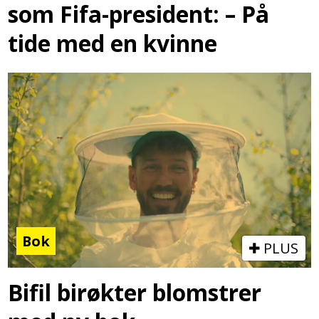
som Fifa-president: – På
tide med en kvinne
Bok
PLUS
Bifil birøkter blomstrer