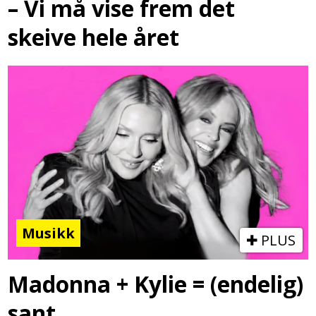
– Vi må vise frem det
skeive hele året
Musikk
PLUS
Madonna + Kylie = (endelig)
sant