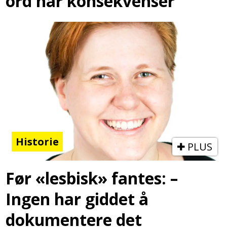
ord har konsekvenser
Historie
PLUS
Før «lesbisk» fantes: –
Ingen har giddet å
dokumentere det