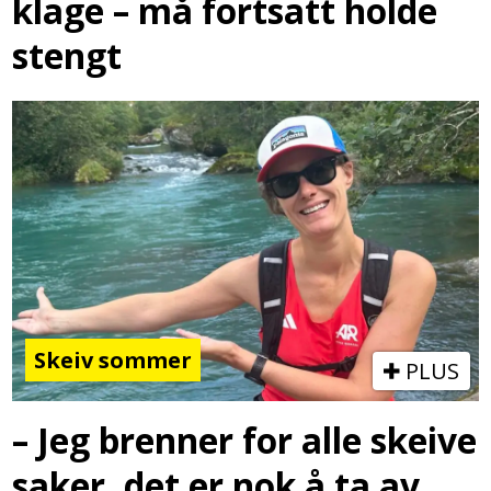
klage – må fortsatt holde
stengt
Skeiv sommer
PLUS
– Jeg brenner for alle skeive
saker, det er nok å ta av