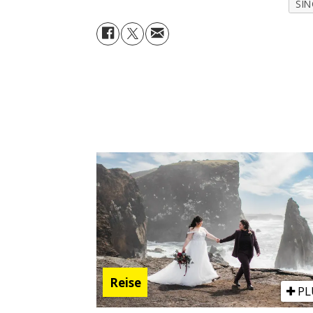
SI
Reise
PL