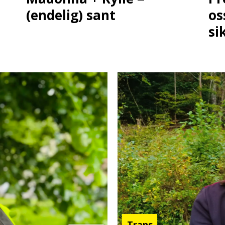
(endelig) sant
os
si
Trans