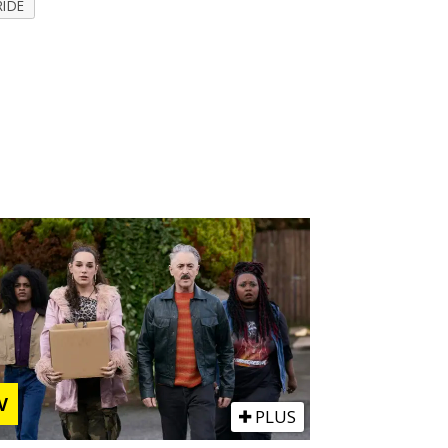
RIDE
V
PLUS