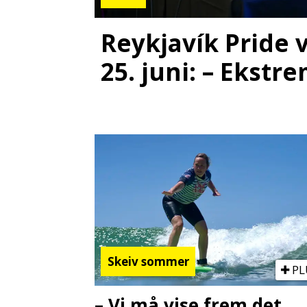
Reykjavík Pride v
25. juni: – Ekstre
Skeiv sommer
PL
– Vi må vise frem det