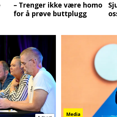
e
– Trenger ikke være homo
Sj
for å prøve buttplugg
os
Media