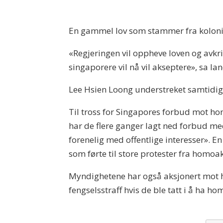
En gammel lov som stammer fra kolonit
«Regjeringen vil oppheve loven og avkri
singaporere vil nå vil akseptere», sa la
Lee Hsien Loong understreket samtidig
Til tross for Singapores forbud mot ho
har de flere ganger lagt ned forbud med
forenelig med offentlige interesser». En
som førte til store protester fra homoak
Myndighetene har også aksjonert mot homo
fengselsstraff hvis de ble tatt i å ha ho