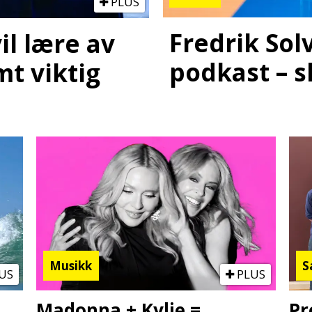
PLUS
Fredrik Sol
il lære av
podkast – s
mt viktig
Musikk
S
US
PLUS
Madonna + Kylie =
Pr