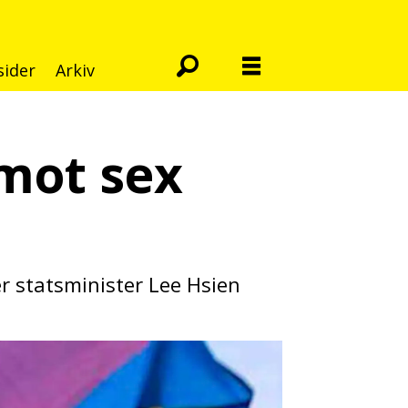
sider
Arkiv
 mot sex
r statsminister Lee Hsien