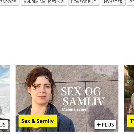
NGAPORE
AVKRIMINALISERING
LOVFORBUD
NYHETER
P
Sex & Samliv
T
US
PLUS