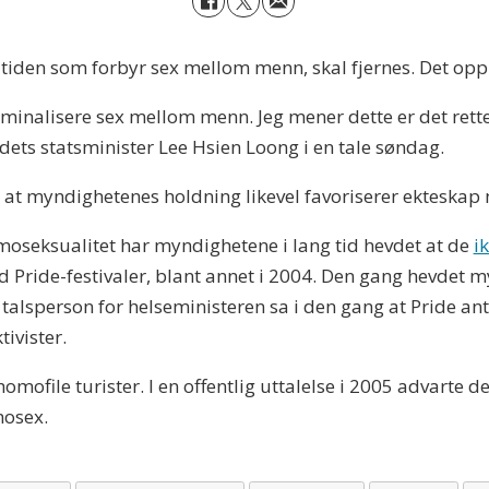
iden som forbyr sex mellom menn, skal fjernes. Det oppl
minalisere sex mellom menn. Jeg mener dette er det rette
ndets statsminister Lee Hsien Loong i en tale søndag.
 at myndighetenes holdning likevel favoriserer ekteskap
moseksualitet har myndighetene i lang tid hevdet at de
i
 Pride-festivaler, blant annet i 2004. Den gang hevdet my
 talsperson for helseministeren sa i den gang at Pride ant
tivister.
file turister. I en offentlig uttalelse i 2005 advarte de 
mosex.