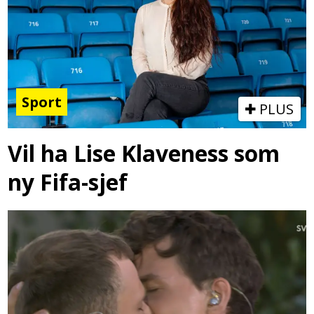
Sport
PLUS
Vil ha Lise Klaveness som
ny Fifa-sjef