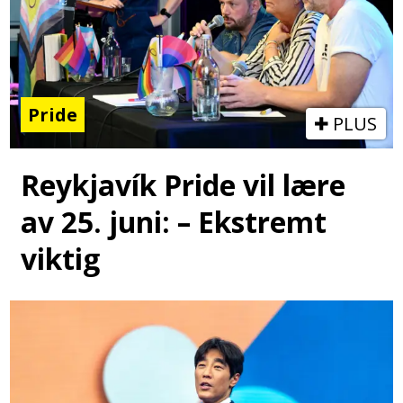
Pride
PLUS
Reykjavík Pride vil lære
av 25. juni: – Ekstremt
viktig