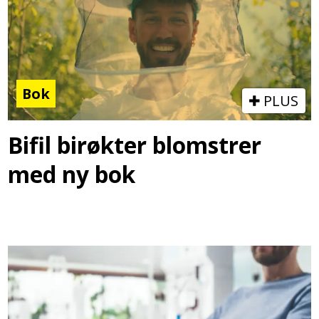
Bok
PLUS
Bifil birøkter blomstrer
med ny bok