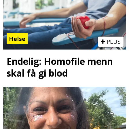
Helse
PLUS
Endelig: Homofile menn
skal få gi blod