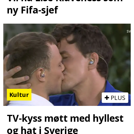
ny Fifa-sjef
Kultur
PLUS
TV-kyss møtt med hyllest
og hat i Sverige