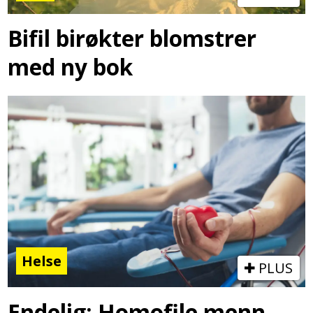
Bifil birøkter blomstrer
med ny bok
Helse
PLUS
Endelig: Homofile menn