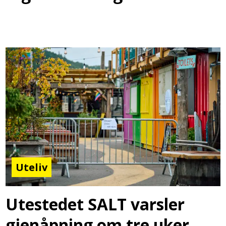
Uteliv
Utestedet SALT varsler
gjenåpning om tre uker