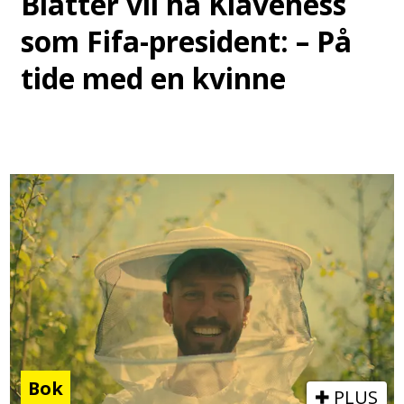
Blatter vil ha Klaveness
som Fifa-president: – På
tide med en kvinne
Bok
PLUS