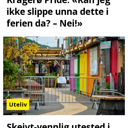
ikke slippe unna dette i
ferien da? – Nei!»
Uteliv
Skeivt-vennlig utested i