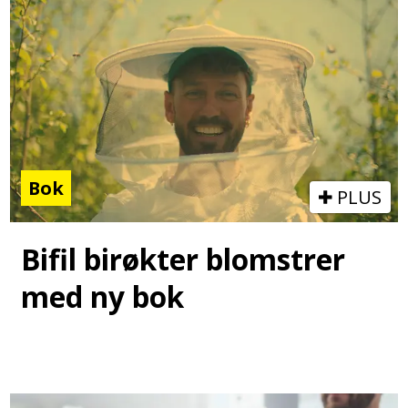
Bok
PLUS
Bifil birøkter blomstrer
med ny bok