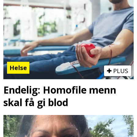
Helse
PLUS
Endelig: Homofile menn
skal få gi blod