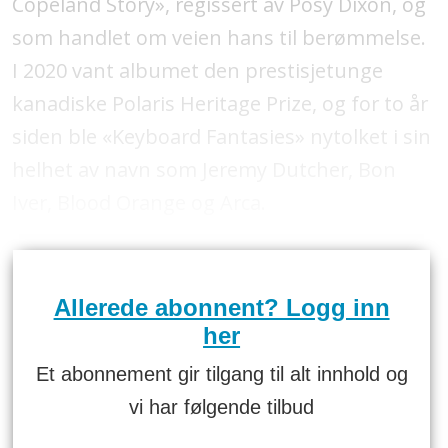
Copeland Story», regissert av Posy Dixon, og
som handlet om veien hans til berømmelse.
I 2020 vant albumet den prestisjetunge
kanadiske Polaris Heritage Prize, og for to år
siden ble «Keyboard Fantasies» nytolket i sin
helhet av navn som Jeremy Dutcher, Bon
Iver, Blood Orange og Arca.
Allerede abonnent? Logg inn
her
Et abonnement gir tilgang til alt innhold og
vi har følgende tilbud