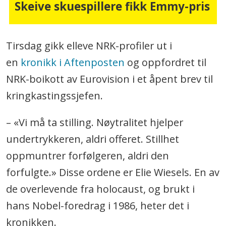
Skeive skuespillere fikk Emmy-pris
Tirsdag gikk elleve NRK-profiler ut i
en
kronikk i Aftenposten
og oppfordret til
NRK-boikott av Eurovision i et åpent brev til
kringkastingssjefen.
– «Vi må ta stilling. Nøytralitet hjelper
undertrykkeren, aldri offeret. Stillhet
oppmuntrer forfølgeren, aldri den
forfulgte.» Disse ordene er Elie Wiesels. En av
de overlevende fra holocaust, og brukt i
hans Nobel-foredrag i 1986, heter det i
kronikken.