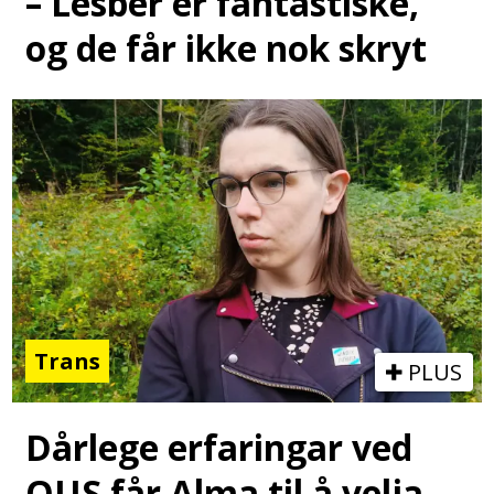
– Lesber er fantastiske,
og de får ikke nok skryt
Trans
PLUS
Dårlege erfaringar ved
OUS får Alma til å velja