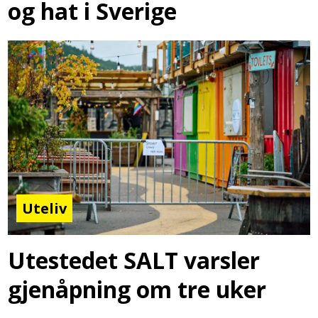
og hat i Sverige
Uteliv
Utestedet SALT varsler
gjenåpning om tre uker