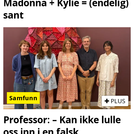
Madonna + Kylie = (endelig)
sant
Samfunn
PLUS
Professor: – Kan ikke lulle
oss inn i en falsk