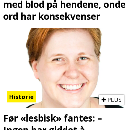
med blod på hendene, onde
ord har konsekvenser
Historie
PLUS
Før «lesbisk» fantes: –
Ingen har giddet å