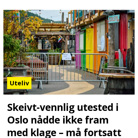
Uteliv
Skeivt-vennlig utested i
Oslo nådde ikke fram
med klage – må fortsatt