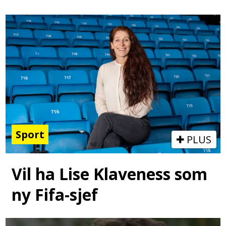
Sport
PLUS
Vil ha Lise Klaveness som
ny Fifa-sjef