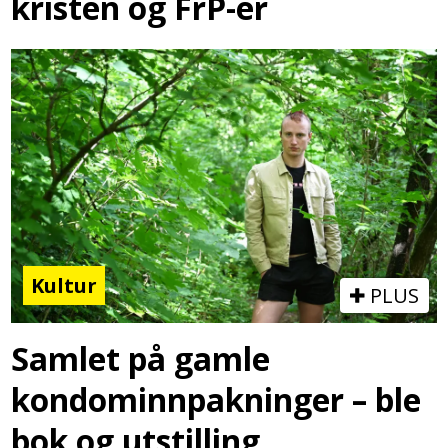
kristen og FrP-er
Kultur
PLUS
Samlet på gamle
kondominnpakninger – ble
bok og utstilling