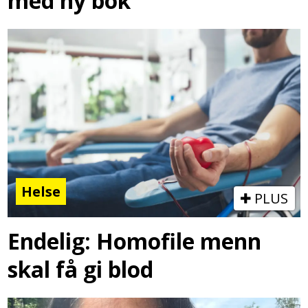
med ny bok
Helse
PLUS
Endelig: Homofile menn
skal få gi blod