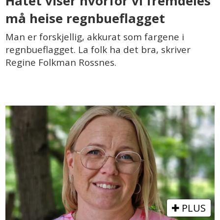
Hatet viser hvorfor vi fremdeles
må heise regnbueflagget
Man er forskjellig, akkurat som fargene i
regnbueflagget. La folk ha det bra, skriver
Regine Folkman Rossnes.
PLUS