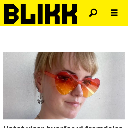
Tag:
levekår