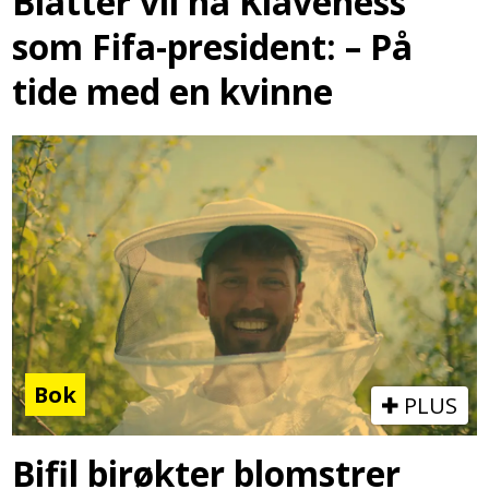
Blatter vil ha Klaveness
som Fifa-president: – På
tide med en kvinne
Bok
PLUS
Bifil birøkter blomstrer