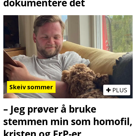
dokumentere det
Skeiv sommer
PLUS
– Jeg prøver å bruke
stemmen min som homofil,
kristen og FrP-er