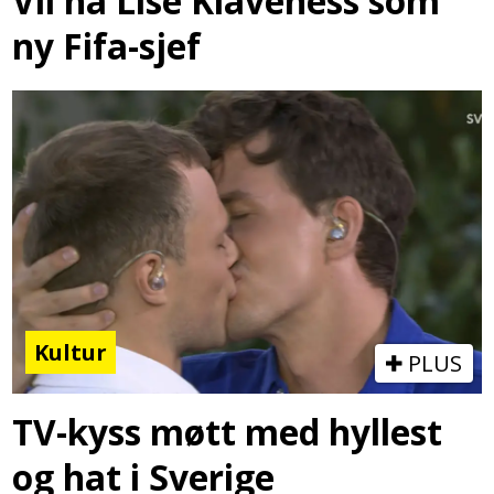
Vil ha Lise Klaveness som
ny Fifa-sjef
Kultur
PLUS
TV-kyss møtt med hyllest
og hat i Sverige