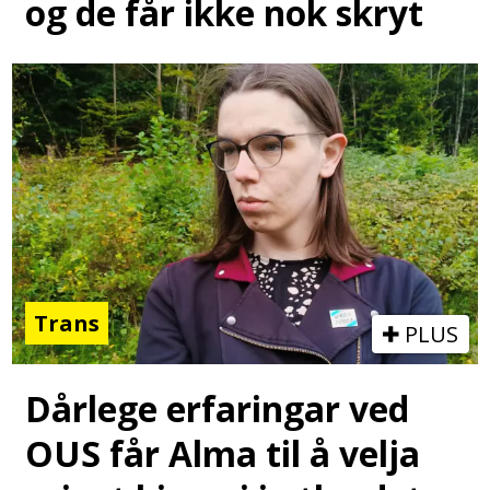
og de får ikke nok skryt
Trans
PLUS
Dårlege erfaringar ved
OUS får Alma til å velja