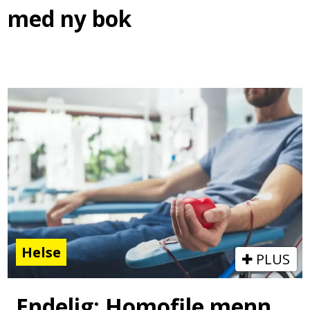
med ny bok
Helse
PLUS
Endelig: Homofile menn