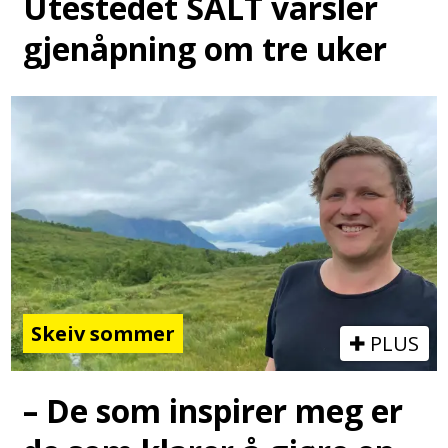
Utestedet SALT varsler
gjenåpning om tre uker
Skeiv sommer
PLUS
– De som inspirer meg er