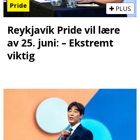
Pride
PLUS
Reykjavík Pride vil lære
av 25. juni: – Ekstremt
viktig