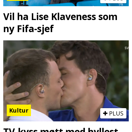
Vil ha Lise Klaveness som
ny Fifa-sjef
Kultur
PLUS
TV-kyss møtt med hyllest