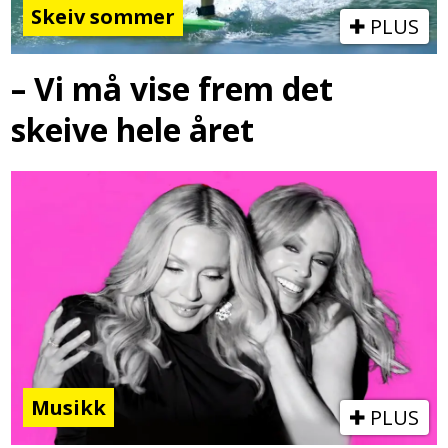
Skeiv sommer
PLUS
– Vi må vise frem det
skeive hele året
Musikk
PLUS