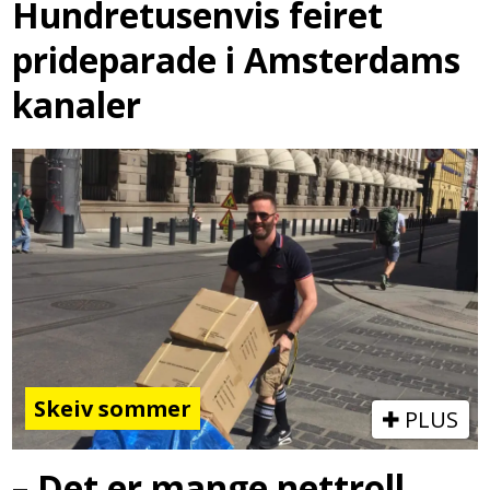
Hundretusenvis feiret
prideparade i Amsterdams
kanaler
Skeiv sommer
PLUS
– Det er mange nettroll