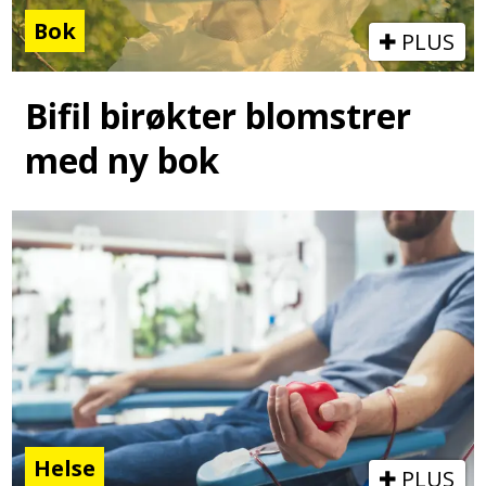
Bok
PLUS
Bifil birøkter blomstrer
med ny bok
Helse
PLUS