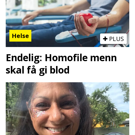
Helse
PLUS
Endelig: Homofile menn
skal få gi blod