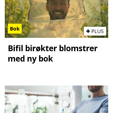
Bok
PLUS
Bifil birøkter blomstrer
med ny bok