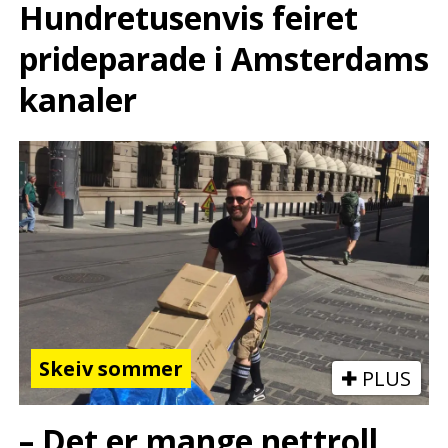
Hundretusenvis feiret
prideparade i Amsterdams
kanaler
Skeiv sommer
PLUS
– Det er mange nettroll