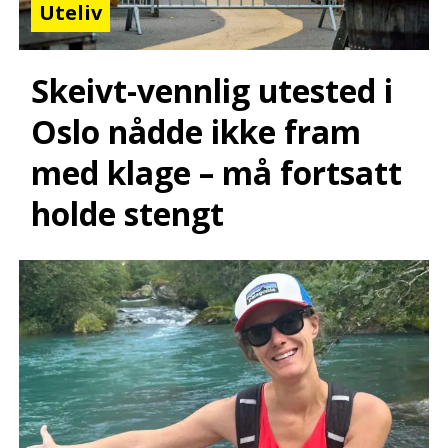
Uteliv
Skeivt-vennlig utested i
Oslo nådde ikke fram
med klage – må fortsatt
holde stengt