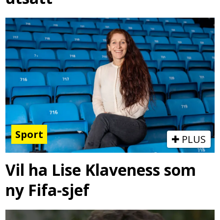
Sport
PLUS
Vil ha Lise Klaveness som
ny Fifa-sjef