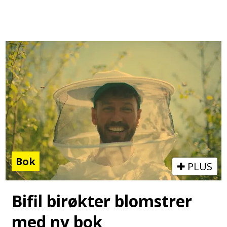
Bok
PLUS
Bifil birøkter blomstrer
med ny bok