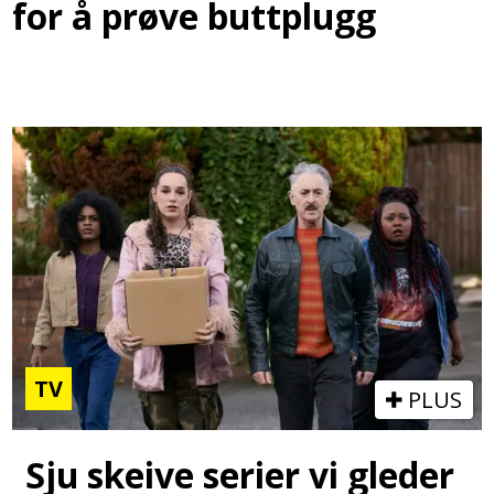
for å prøve buttplugg
TV
PLUS
Sju skeive serier vi gleder