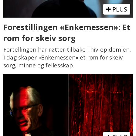
PLUS
Forestillingen «Enkemessen»: Et
rom for skeiv sorg
Fortellingen har røtter tilbake i hiv-epidemien.
I dag skaper «Enkemessen» et rom for skeiv
sorg, minne og fellesskap.