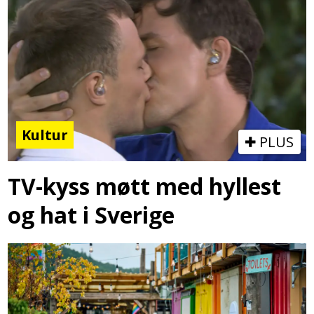
Kultur
PLUS
TV-kyss møtt med hyllest
og hat i Sverige