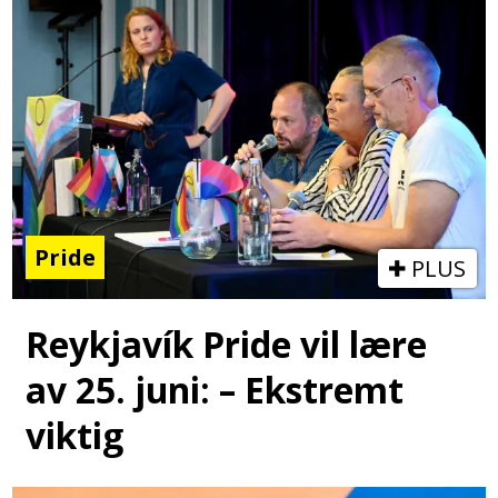
Pride
PLUS
Reykjavík Pride vil lære
av 25. juni: – Ekstremt
viktig