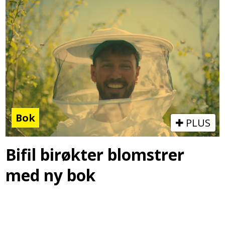
Bok
PLUS
Bifil birøkter blomstrer
med ny bok