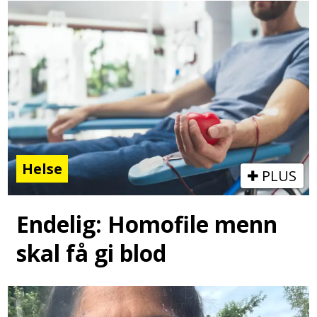
Helse
PLUS
Endelig: Homofile menn
skal få gi blod