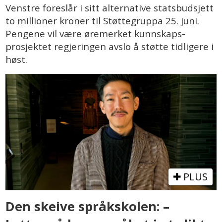
Venstre foreslår i sitt alternative statsbudsjett
to millioner kroner til Støttegruppa 25. juni.
Pengene vil være øremerket kunnskaps-
prosjektet regjeringen avslo å støtte tidligere i
høst.
PLUS
Den skeive språkskolen: –