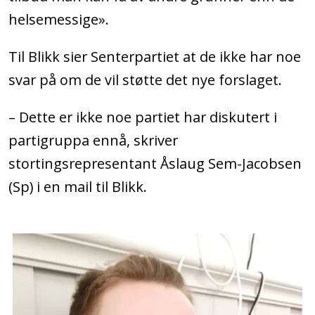
transmenn og ikke-binære bryter med
helsemessige».
likestillings- og diskrimineringsloven,
skal Stortinget nå votere over
Til Blikk sier Senterpartiet at de ikke har noe
følgende endringsforslag: «Ved
svar på om de vil støtte det nye forslaget.
assistert befruktning til personer som
– Dette er ikke noe partiet har diskutert i
har endret juridisk kjønn (...) skal
partigruppa ennå, skriver
personens fødselskjønn legges til
stortingsrepresentant Åslaug Sem-Jacobsen
grunn (...) dersom personen ønsker
(Sp) i en mail til Blikk.
det.»