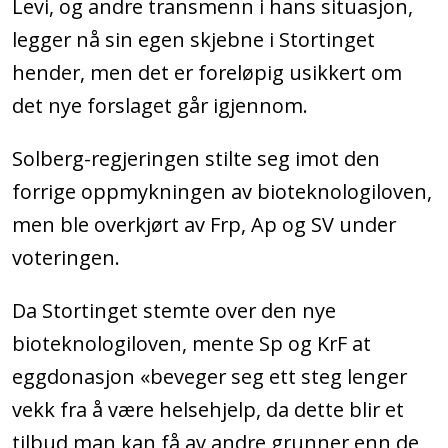
eggdonasjon for likekjønnede
Levi, og andre transmenn i hans situasjon,
kvinnelige par, såkalt
legger nå sin egen skjebne i Stortinget
partnerdonasjon, også ble lovlig
hender, men det er foreløpig usikkert om
det nye forslaget går igjennom.
I dagens lovtekst
står det at
likekjønnede par kan benytte seg av
Solberg-regjeringen stilte seg imot den
«et egg som er hentet ut fra en av
forrige oppmykningen av bioteknologiloven,
kvinnene, [som] settes inn i den andre
men ble overkjørt av Frp, Ap og SV under
kvinnens livmor etter befruktning». I
voteringen.
dette tilfellet skal det juridiske kjønnet
legges til grunn. Dette betyr at
Da Stortinget stemte over den nye
transmenn og ikke-binære ikke tillates
bioteknologiloven, mente Sp og KrF at
å donere egg til sine partnere
eggdonasjon «beveger seg ett steg lenger
vekk fra å være helsehjelp, da dette blir et
Etter spørsmål om ekskluderingen av
tilbud man kan få av andre grunner enn de