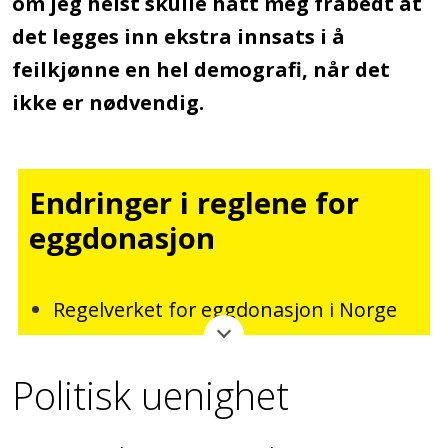
om jeg helst skulle hatt meg frabedt at
det legges inn ekstra innsats i å
feilkjønne en hel demografi, når det
ikke er nødvendig.
Endringer i reglene for
eggdonasjon
Regelverket for eggdonasjon i Norge
faller innunder bioteknologiloven
Politisk uenighet
I fjor fikk SV, Arbeiderpartiet og Frp
flertall for å endre loven, slik at