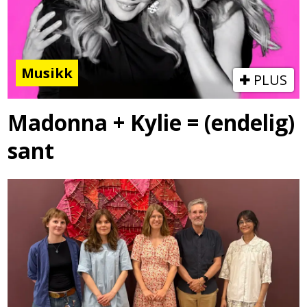
Musikk
PLUS
Madonna + Kylie = (endelig)
sant