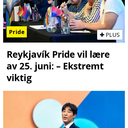
Pride
PLUS
Reykjavík Pride vil lære
av 25. juni: – Ekstremt
viktig