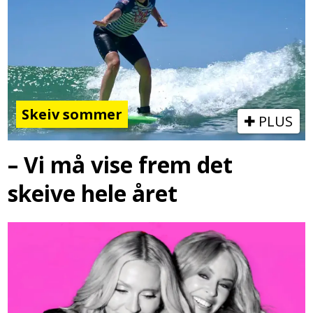
Skeiv sommer
PLUS
– Vi må vise frem det
skeive hele året