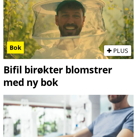
Bok
PLUS
Bifil birøkter blomstrer
med ny bok