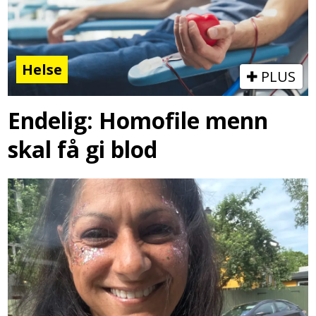
Helse
PLUS
Endelig: Homofile menn
skal få gi blod