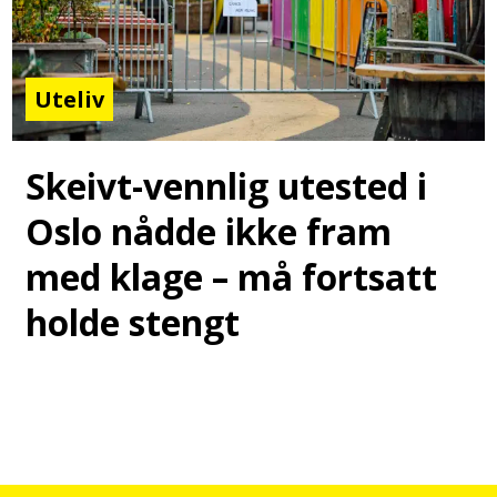
Uteliv
Skeivt-vennlig utested i
Oslo nådde ikke fram
med klage – må fortsatt
holde stengt