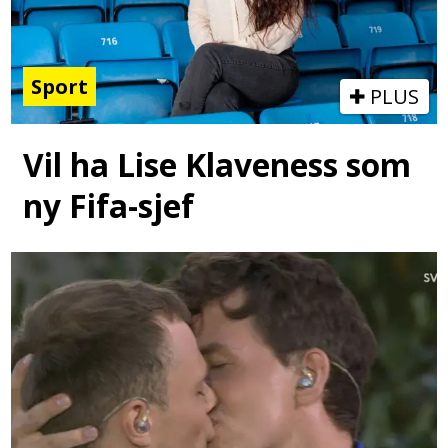
Sport
PLUS
Vil ha Lise Klaveness som
ny Fifa-sjef