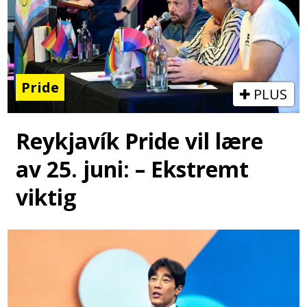
Pride
PLUS
Reykjavík Pride vil lære
av 25. juni: – Ekstremt
viktig