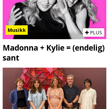
Musikk
PLUS
Madonna + Kylie = (endelig)
sant