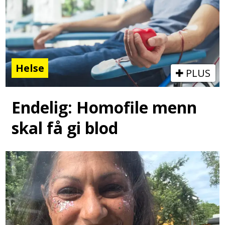
Helse
PLUS
Endelig: Homofile menn
skal få gi blod