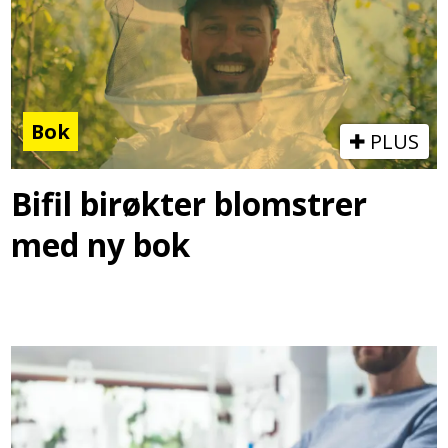
Bok
PLUS
Bifil birøkter blomstrer
med ny bok