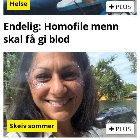
Helse
PLUS
Endelig: Homofile menn
skal få gi blod
Skeiv sommer
PLUS