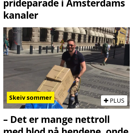
prideparade i Amsterdams
kanaler
Skeiv sommer
PLUS
– Det er mange nettroll
med blod på hendene, onde