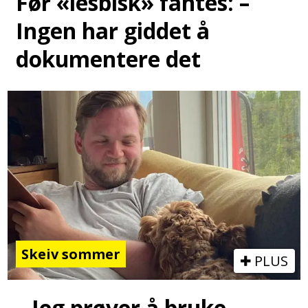
Før «lesbisk» fantes: –
Ingen har giddet å
dokumentere det
Skeiv sommer
PLUS
– Jeg prøver å bruke