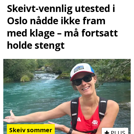
Skeivt-vennlig utested i
Oslo nådde ikke fram
med klage – må fortsatt
holde stengt
Skeiv sommer
PLUS