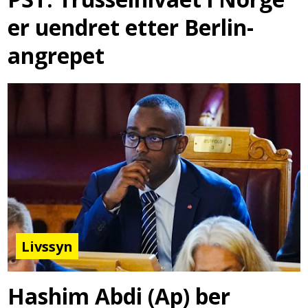
er uendret etter Berlin-
angrepet
Livssyn
Hashim Abdi (Ap) ber