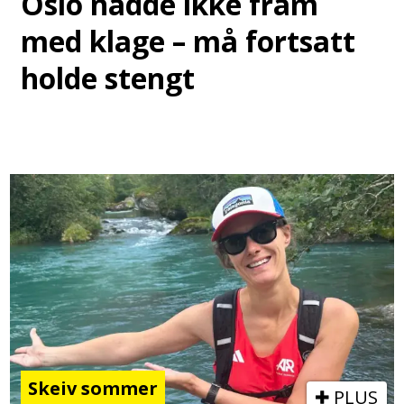
Oslo nådde ikke fram
med klage – må fortsatt
holde stengt
Skeiv sommer
PLUS