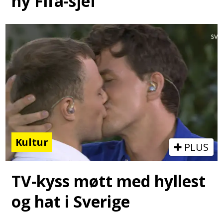
ny Fifa-sjef
Kultur
PLUS
TV-kyss møtt med hyllest
og hat i Sverige