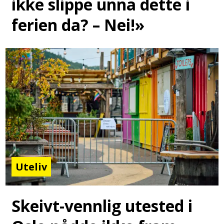
ikke slippe unna dette i
ferien da? – Nei!»
Uteliv
Skeivt-vennlig utested i