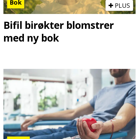
Bok
PLUS
Bifil birøkter blomstrer
med ny bok