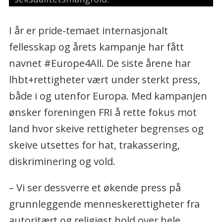
I år er pride-temaet internasjonalt
fellesskap og årets kampanje har fått
navnet #Europe4All. De siste årene har
lhbt+rettigheter vært under sterkt press,
både i og utenfor Europa. Med kampanjen
ønsker foreningen FRI å rette fokus mot
land hvor skeive rettigheter begrenses og
skeive utsettes for hat, trakassering,
diskriminering og vold.
­– Vi ser dessverre et økende press på
grunnleggende menneskerettigheter fra
autoritært og religiøst hold over hele