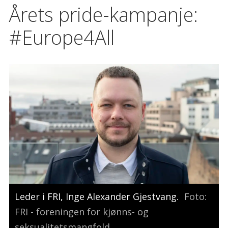
Årets pride-kampanje:
#Europe4All
Leder i FRI, Inge Alexander Gjestvang.
Foto:
FRI - foreningen for kjønns- og
seksualitetsmangfold.