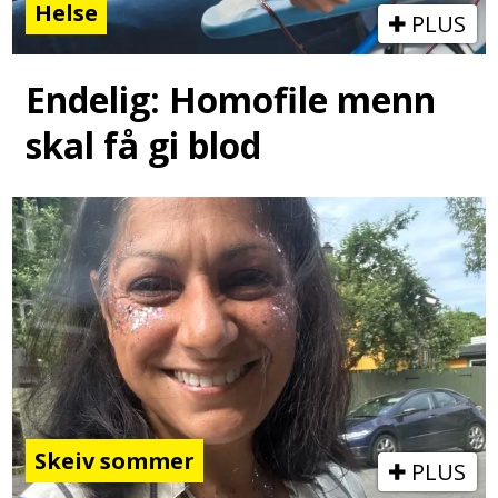
Helse
PLUS
Endelig: Homofile menn
skal få gi blod
Skeiv sommer
PLUS