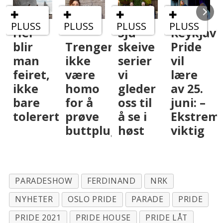
PLUSS
PLUSS
PLUSS
–
Sju
Reykjavík
Fredrik
Trenger
skeive
Pride
Solvang
ikke
serier
vil
starter
være
vi
lære
podkast
homo
gleder
av 25.
– skal
for å
oss til
juni: –
hete
rt
prøve
å se i
Ekstremt
Duellen
buttplugg
høst
viktig
PARADESHOW
FERDINAND
NRK
NYHETER
OSLO PRIDE
PARADE
PRIDE
PRIDE 2021
PRIDE HOUSE
PRIDE LÅT