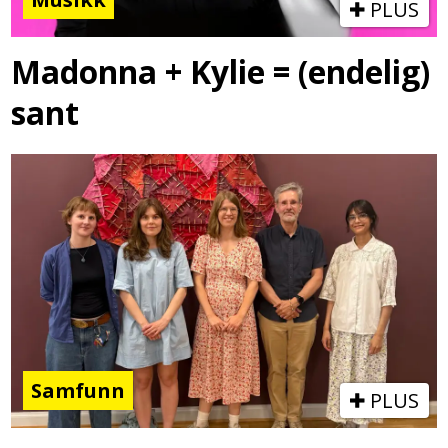
PLUS
Madonna + Kylie = (endelig)
sant
Samfunn
PLUS