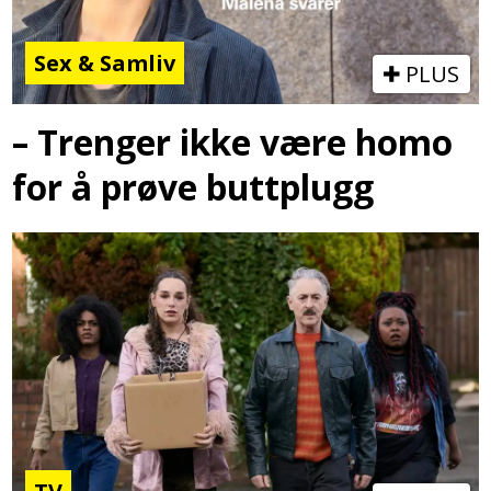
Sex & Samliv
PLUS
– Trenger ikke være homo
for å prøve buttplugg