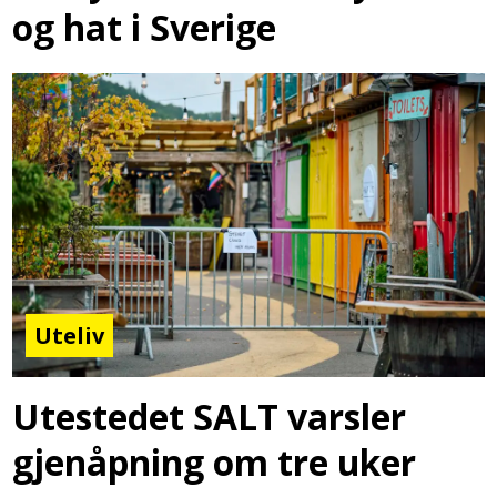
og hat i Sverige
Uteliv
Utestedet SALT varsler
gjenåpning om tre uker