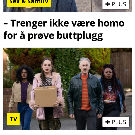
Sex & Samliv
PLUS
– Trenger ikke være homo
for å prøve buttplugg
TV
PLUS