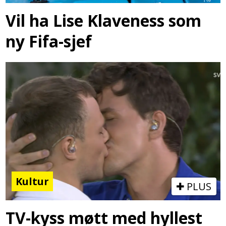
Vil ha Lise Klaveness som
ny Fifa-sjef
Kultur
PLUS
TV-kyss møtt med hyllest