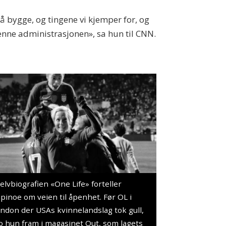
 å bygge, og tingene vi kjemper for, og
 denne administrasjonen», sa hun til CNN.
selvbiografien «One Life» forteller
pinoe om veien til åpenhet. Før OL i
ndon der USAs kvinnelandslag tok gull,
o hun fram i magasinet Out, som lagets