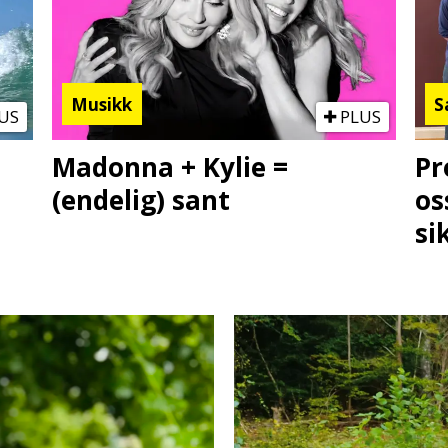
Musikk
S
US
PLUS
Madonna + Kylie =
Pr
(endelig) sant
os
si