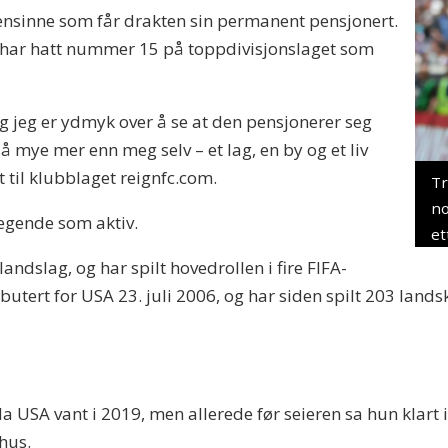
oensinne som får drakten sin permanent pensjonert.
 har hatt nummer 15 på toppdivisjonslaget som
og jeg er ydmyk over å se at den pensjonerer seg
mye mer enn meg selv – et lag, en by og et liv
 til klubblaget reignfc.com.
Tr
no
legende som aktiv.
et
dslag, og har spilt hovedrollen i fire FIFA-
utert for USA 23. juli 2006, og har siden spilt 203 land
da USA vant i 2019, men allerede før seieren sa hun klart i
hus.