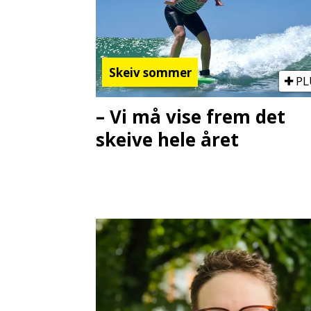
Skeiv sommer
PL
– Vi må vise frem det
skeive hele året