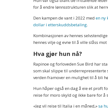
Hun var også blant de frittalende lede
for å endre lønnsstrukturen slik at herre
Den kampen de vant i 2022 med
en ny 
dollar i etterskuddsbetaling
.
Kombinasjonen av hennes selvstendige o
hennes vilje og evne til å ville slåss m
Hva gjør hun nå?
Rapinoe og forloveden Sue Bird har st
som skal slippe til underrepresenterte 
verden framover en mulighet til å bli hø
Hun håper også en dag å eie et proft fo
reise for moro skyld og ikke bare for å 
«Jeg vil reise til Italia i en måned,»
sa hu