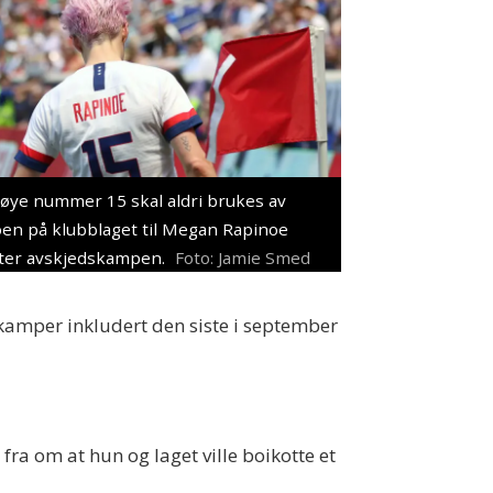
øye nummer 15 skal aldri brukes av
en på klubblaget til Megan Rapinoe
ter avskjedskampen.
Foto: Jamie Smed
skamper inkludert den siste i september
 fra om at hun og laget ville boikotte et