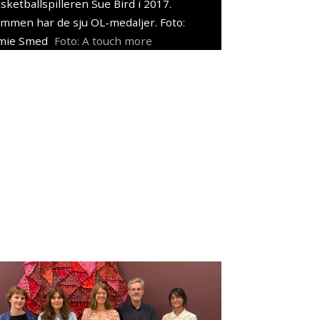
sketballspilleren Sue Bird i 2017.
mmen har de sju OL-medaljer. Foto:
mie Smed
Foto: A touch more