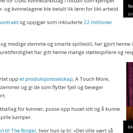
rne for USAs kvinnelandslag i fotball som kjempet
fø
- og kvinnelagene ble betalt lik lønn for likt arbeid.
Ja
kontrakt
og oppgjør som inkluderte
22 millioner
g modige stemme og smarte spillestil, har gjort henne i
ot urettferdighet har gitt henne mange støttespillere og re
artet opp
et produksjonsselskap
, A Touch More,
stemmer og gi de som flytter fjell og beveger
rt.
tballag for kvinner, pusse opp huset sitt og å kunne
spille kamper.
M
n til The Ringer
, hvor hun la til: «Det ville vært så