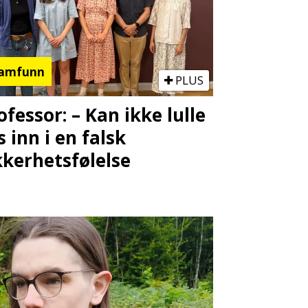
amfunn
PLUS
ofessor: – Kan ikke lulle
s inn i en falsk
kkerhetsfølelse