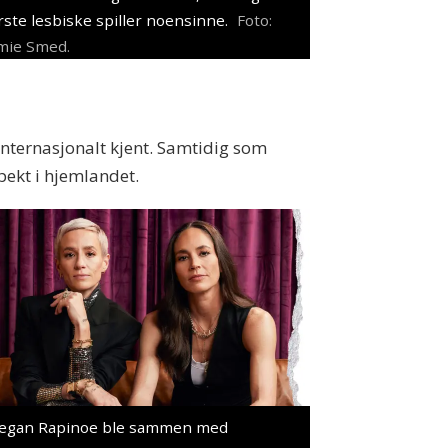
rste lesbiske spiller noensinne.
Foto:
mie Smed.
nternasjonalt kjent. Samtidig som
spekt i hjemlandet.
egan Rapinoe ble sammen med