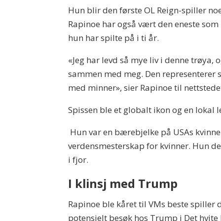
Hun blir den første OL Reign-spiller n
Rapinoe har også vært den eneste som
hun har spilte på i ti år.
«Jeg har levd så mye liv i denne trøya, 
sammen med meg. Den representerer så 
med minner», sier Rapinoe til nettstedet
Spissen ble et globalt ikon og en lokal 
Hun var en bærebjelke på USAs kvinnelan
verdensmesterskap for kvinner. Hun deb
i fjor.
I klinsj med Trump
Rapinoe ble kåret til VMs beste spiller 
potensielt besøk hos Trump i Det hvite 