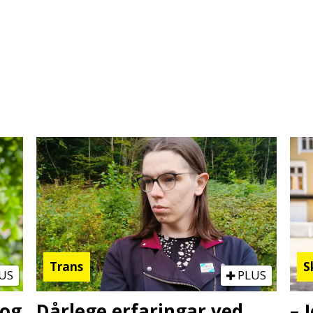
Trans
S
US
PLUS
 og
Dårlege erfaringar ved
– 