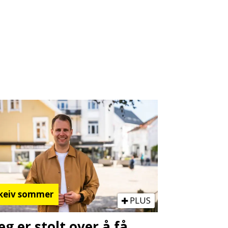
keiv sommer
PLUS
Jeg er stolt over å få