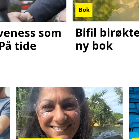
Bok
Bifil birøk
laveness som
ny bok
 På tide