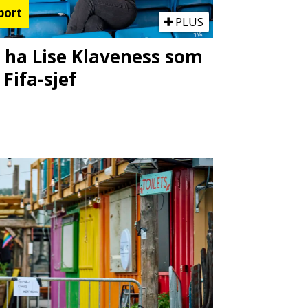
port
PLUS
l ha Lise Klaveness som
 Fifa-sjef