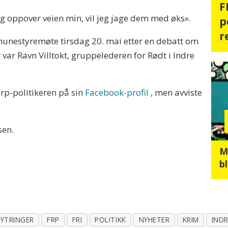
F
oppover veien min, vil jeg jage dem med øks».
p
r
munestyremøte tirsdag 20. mai etter en debatt om
t var Ravn Villtokt, gruppelederen for Rødt i Indre
rp-politikeren på sin
Facebook-profil
, men avviste
sen.
M
b
 YTRINGER
FRP
FRI
POLITIKK
NYHETER
KRIM
IND