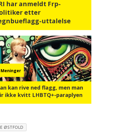
RI har anmeldt Frp-
olitiker etter
egnbueflagg-uttalelse
Meninger
an kan rive ned flagg, men man
lir ikke kvitt LHBTQ+-paraplyen
RE ØSTFOLD