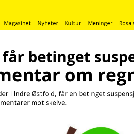
Magasinet
Nyheter
Kultur
Meninger
Rosa 
r får betinget susp
entar om regn
r i Indre Østfold, får en betinget suspensj
mentarer mot skeive.