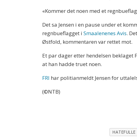
«Kommer det noen med et regnbueflagg 
Det sa Jensen i en pause under et kom
regnbueflagget i
Smaalenenes Avis
. De
Østfold, kommentaren var rettet mot.
Et par dager etter hendelsen beklaget F
at han hadde truet noen.
FRI
har politianmeldt Jensen for uttalel
(©NTB)
HATEFULLE