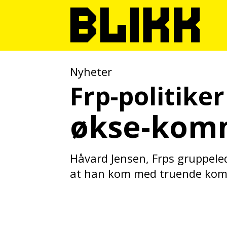
Nyheter
Frp-politike
økse-komm
Håvard Jensen, Frps gruppelede
at han kom med truende kom