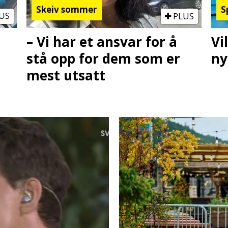
Skeiv sommer
S
US
PLUS
– Vi har et ansvar for å
Vi
stå opp for dem som er
ny
mest utsatt