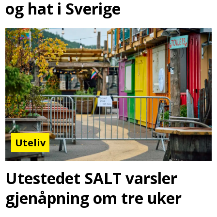
og hat i Sverige
Uteliv
Utestedet SALT varsler
gjenåpning om tre uker