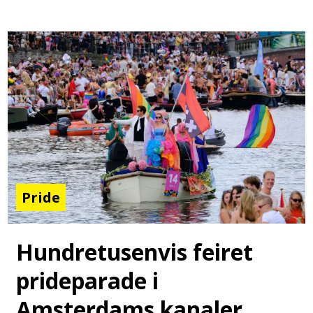
Pride
Hundretusenvis feiret
prideparade i
Amsterdams kanaler