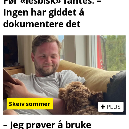
Før «lesbisk» fantes: –
Ingen har giddet å
dokumentere det
Skeiv sommer
PLUS
– Jeg prøver å bruke