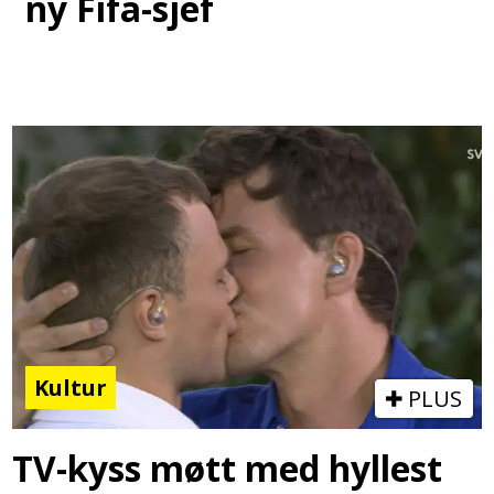
ny Fifa-sjef
Kultur
PLUS
TV-kyss møtt med hyllest