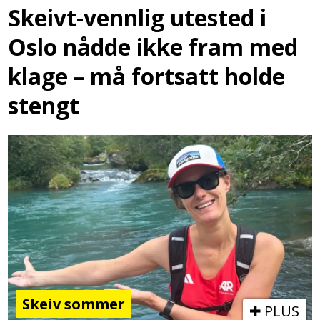
Skeivt-vennlig utested i
Oslo nådde ikke fram med
klage – må fortsatt holde
stengt
Skeiv sommer
PLUS