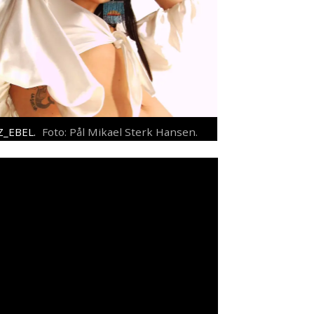
Z_EBEL.
Foto: Pål Mikael Sterk Hansen.