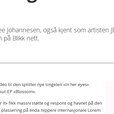
ee Johannesen, også kjent som artisten J
på Blikk nett.
o til den splitter nye singelen «In her eyes».
but-EP «Blossom».
r It» fikk massiv støtte og respons og havnet på den
t plassering på enda hippere internasjonale Lorem