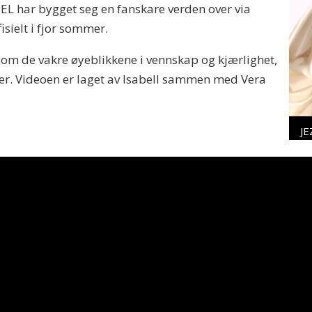
EBEL har bygget seg en fanskare verden over via
sielt i fjor sommer.
 om de vakre øyeblikkene i vennskap og kjærlighet,
ter. Videoen er laget av Isabell sammen med Vera
JE