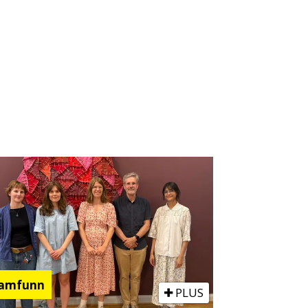
amfunn
PLUS