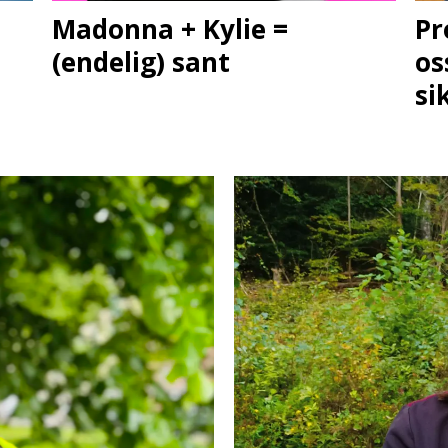
Madonna + Kylie =
Pr
(endelig) sant
os
si