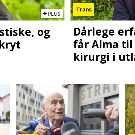
Trans
PLUS
Dårlege er
stiske, og
får Alma til
kryt
kirurgi i ut