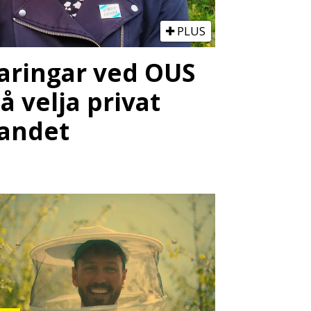
PLUS
faringar ved OUS
 å velja privat
landet