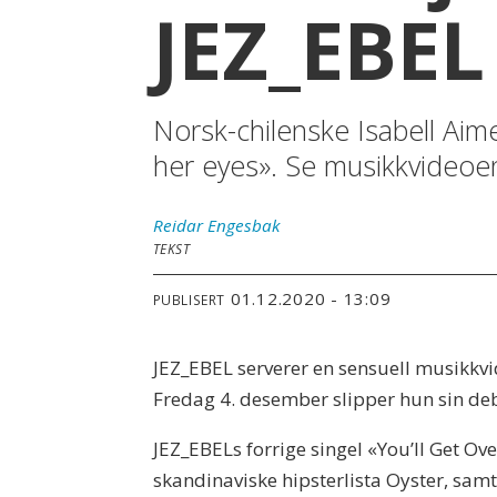
JEZ_EBEL
Norsk-chilenske Isabell Aim
her eyes». Se musikkvideoen 
Reidar
Engesbak
TEKST
01.12.2020 - 13:09
PUBLISERT
JEZ_EBEL serverer en sensuell musikkvide
Fredag 4. desember slipper hun sin de
JEZ_EBELs forrige singel «You’ll Get Ove
skandinaviske hipsterlista Oyster, sam