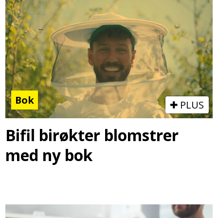
Bok
PLUS
Bifil birøkter blomstrer
med ny bok