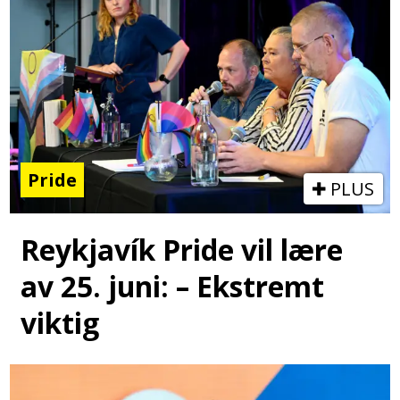
Pride
PLUS
Reykjavík Pride vil lære
av 25. juni: – Ekstremt
viktig