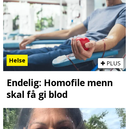
Helse
PLUS
Endelig: Homofile menn
skal få gi blod