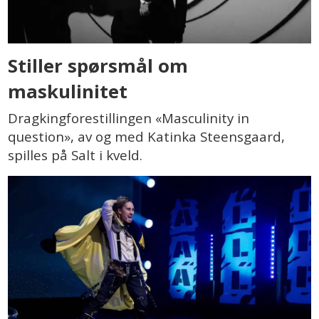
Stiller spørsmål om
maskulinitet
Dragkingforestillingen «Masculinity in
question», av og med Katinka Steensgaard,
spilles på Salt i kveld.