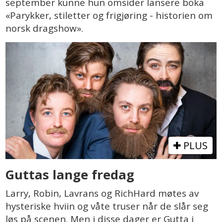
september kunne hun omsider lansere boka
«Parykker, stiletter og frigjøring - historien om
norsk dragshow».
PLUS
Guttas lange fredag
Larry, Robin, Lavrans og RichHard møtes av
hysteriske hviin og våte truser når de slår seg
løs på scenen. Men i disse dager er Gutta i