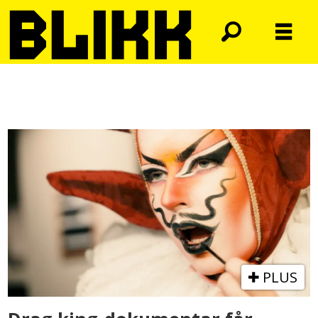
Tag:
drag
king
PLUS