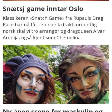
Snætsj game inntar Oslo
Klassikeren «Snatch Game» fra Rupauls Drag
Race har nå fått en norsk drakt, ordentlig
norsk skal vi tro arrangør og dragqueen Alvar
Aronija, også kjent som Chemolina.
Ny åpen scene for maskulin og