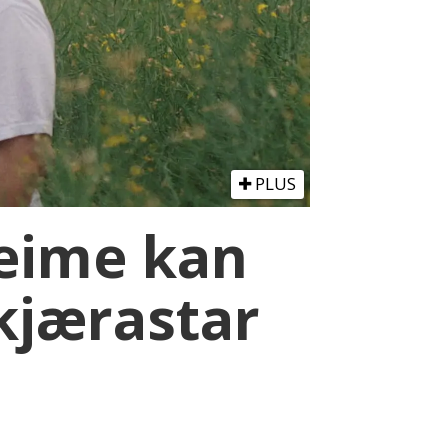
PLUS
heime kan
 kjærastar