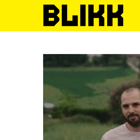
Tag:
polyamorøs