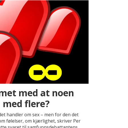
emet med at noen
d med flere?
det handler om sex – men for den det
om følelser, om kjærlighet, skriver Per
ette svaret til samfunnsdebattantens