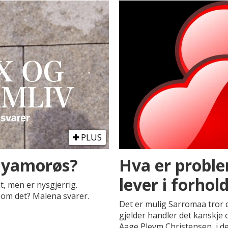
PLUS
lyamorøs?
Hva er probl
lever i forhol
, men er nysgjerrig.
om det? Malena svarer.
Det er mulig Sarromaa tror 
gjelder handler det kanskje 
Aage Pleym Christensen, i d