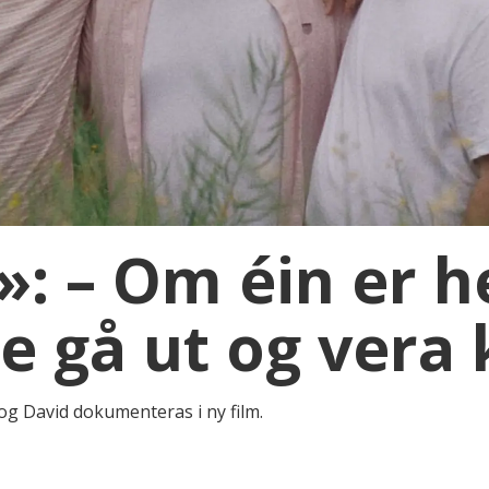
»: – Om éin er 
re gå ut og vera
og David dokumenteras i ny film.