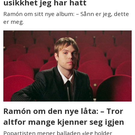
usikkhet jeg har hatt
Ramón om sitt nye album: – Sånn er jeg, dette
er meg.
Ramón om den nye låta: – Tror
altfor mange kjenner seg igjen
Popartisten mener balladen «Jeg holder