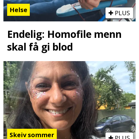
Helse
PLUS
Endelig: Homofile menn
skal få gi blod
Skeiv sommer
PLUS