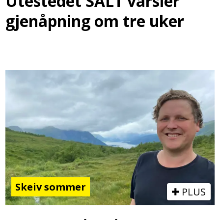
Utestedet SALT varsler
gjenåpning om tre uker
Skeiv sommer
PLUS