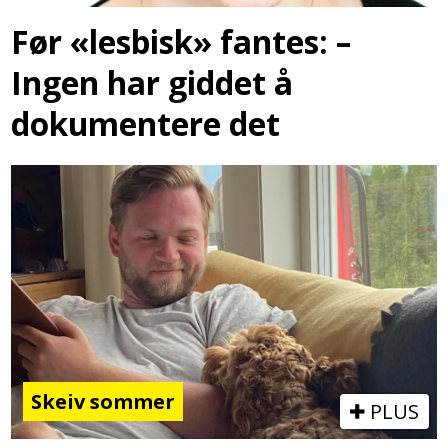
Før «lesbisk» fantes: –
Ingen har giddet å
dokumentere det
Skeiv sommer
PLUS