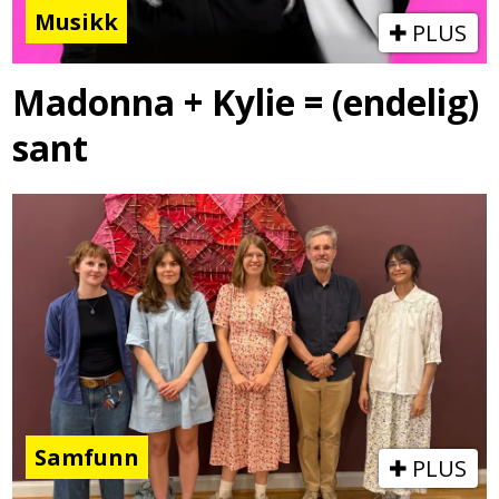
Musikk
PLUS
Madonna + Kylie = (endelig)
sant
Samfunn
PLUS