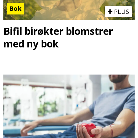
Bok
PLUS
Bifil birøkter blomstrer
med ny bok