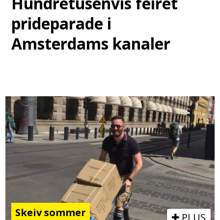
Hundretusenvis feiret
prideparade i
Amsterdams kanaler
Skeiv sommer
PLUS