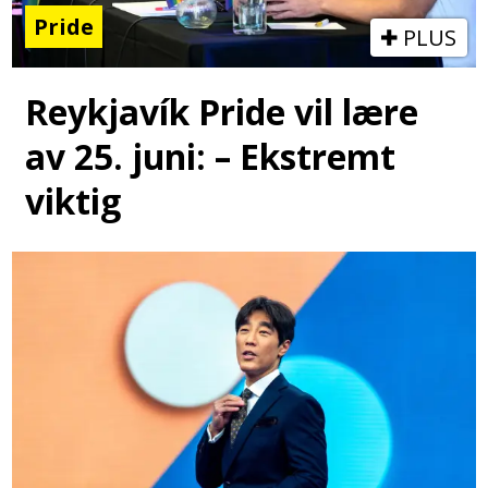
Pride
PLUS
Reykjavík Pride vil lære
av 25. juni: – Ekstremt
viktig