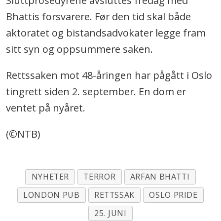
Sluttprosedyrene avsluttes fredag med
Bhattis forsvarere. Før den tid skal både
aktoratet og bistandsadvokater legge fram
sitt syn og oppsummere saken.
Rettssaken mot 48-åringen har pågått i Oslo
tingrett siden 2. september. En dom er
ventet på nyåret.
(©NTB)
NYHETER
TERROR
ARFAN BHATTI
LONDON PUB
RETTSSAK
OSLO PRIDE
25. JUNI