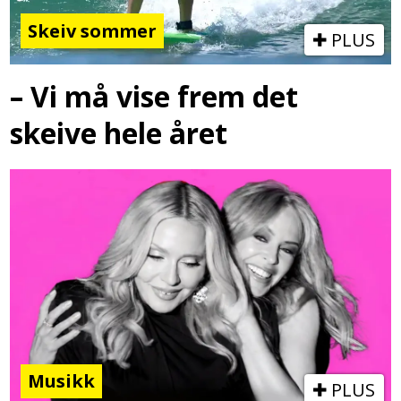
Skeiv sommer
PLUS
– Vi må vise frem det
skeive hele året
Musikk
PLUS